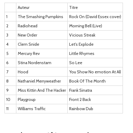
Auteur
Titre
1
The Smashing Pumpkins
Rock On (David Essex cover)
2
Radiohead
Morning Bell (Live)
3
New Order
Vicious Streak
4
Clem Snide
Let's Explode
5
Mercury Rev
Little Rhymes
6
Stina Nordenstam
So Lee
7
Hood
You Show No emotion At All
8
Nathaniel Merryweather
Book Of The Month
9
Miss Kittin And The Hacker
Frank Sinatra
10
Playgroup
Front 2 Back
11
Williams Traffic
Rainbow Dub