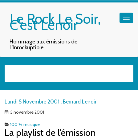
Le Rock Le Soir,
C'est Lenoir
Hommage aux émissions de
L'Inrockuptible
Quand les résultats de l'auto-complétion sont disponibles, utilisez les f
Lundi 5 Novembre 2001 : Bernard Lenoir
5 novembre 2001
100 % musique
La playlist de l'émission