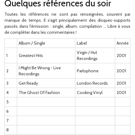
Quelques références du soir
Toutes les références ne sont pas renseignées, souvent par
manque de temps. Il s'agit principalement des disques-supports
passés dans l'émission : single, album, compilation ... Libre à vous
de compléter dans les commentaires !
Album / Single
Label
Année
Virgin / Hut
1
Greatest Hits
2001
Recordings
I Might Be Wrong - Live
2
Parlophone
2001
Recordings
3
Get Ready
London Records
2001
4
The Ghost Of Fashion
Cooking Vinyl
2001
5
6
7
8