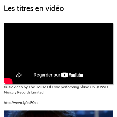
Les titres en vidéo
Music video by The House Of Love performing Shine On. © 1990
Mercury Records Limited
http://vevo.ly/duF0xx