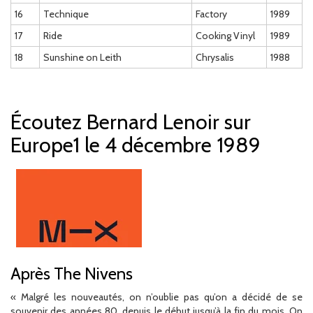
16
Technique
Factory
1989
17
Ride
Cooking Vinyl
1989
18
Sunshine on Leith
Chrysalis
1988
Écoutez Bernard Lenoir sur
Europe1 le 4 décembre 1989
Après The Nivens
« Malgré les nouveautés, on n’oublie pas qu’on a décidé de se
souvenir des années 80, depuis le début jusqu’à la fin du mois. On