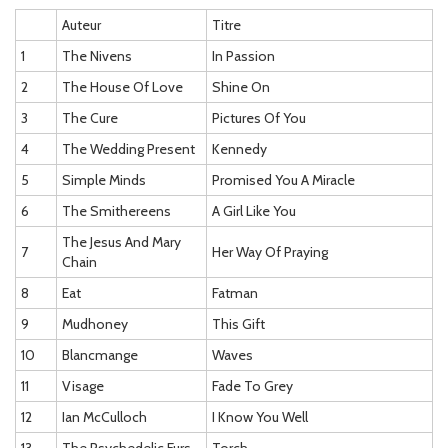
Auteur
Titre
1
The Nivens
In Passion
2
The House Of Love
Shine On
3
The Cure
Pictures Of You
4
The Wedding Present
Kennedy
5
Simple Minds
Promised You A Miracle
6
The Smithereens
A Girl Like You
The Jesus And Mary
7
Her Way Of Praying
Chain
8
Eat
Fatman
9
Mudhoney
This Gift
10
Blancmange
Waves
11
Visage
Fade To Grey
12
Ian McCulloch
I Know You Well