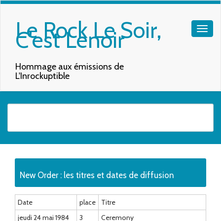
Le Rock Le Soir,
C'est Lenoir
Hommage aux émissions de
L'Inrockuptible
Quand les résultats de l'auto-complétion sont disponibles, utilisez les f
New Order : les titres et dates de diffusion
Date
place
Titre
jeudi 24 mai 1984
3
Ceremony