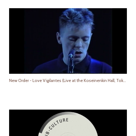
New Order - Love Vigilantes (Live at the Koseinenkin Hall, Tokyo, Japan, 1985)