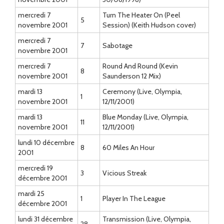
mercredi 7
Turn The Heater On (Peel
5
novembre 2001
Session) (Keith Hudson cover)
mercredi 7
7
Sabotage
novembre 2001
mercredi 7
Round And Round (Kevin
8
novembre 2001
Saunderson 12 Mix)
mardi 13
Ceremony (Live, Olympia,
1
novembre 2001
12/11/2001)
mardi 13
Blue Monday (Live, Olympia,
11
novembre 2001
12/11/2001)
lundi 10 décembre
8
60 Miles An Hour
2001
mercredi 19
3
Vicious Streak
décembre 2001
mardi 25
1
Player In The League
décembre 2001
lundi 31 décembre
Transmission (Live, Olympia,