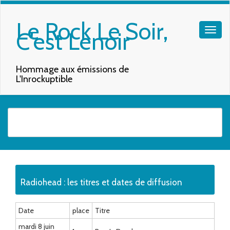
Le Rock Le Soir,
C'est Lenoir
Hommage aux émissions de
L'Inrockuptible
Quand les résultats de l'auto-complétion sont disponibles, utilisez les f
Radiohead : les titres et dates de diffusion
Date
place
Titre
mardi 8 juin