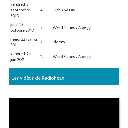
vendredi 3
septembre
4
High And Dry
2010
jeudi 28
5
Weird Fishes / Arpeggi
octobre 2010
mardi 22 février
2
Bloom
2011
vendredi 24
12
Weird Fishes / Arpeggi
juin 2011
Les vidéos de Radiohead