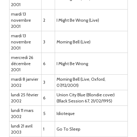
2001
mardi 13
novembre
2
I Might Be Wrong (Live)
2001
mardi 13
novembre
3
Morning Bell (Live)
2001
mercredi 26
décembre
6
I Might Be Wrong
2001
mardi 8 janvier
Morning Bell (Live, Oxford,
3
2002
07/12/2001)
lundi 25 février
Union City Blue (Blondie cover)
6
2002
(Black Session 67, 21/02/1995)
lundi 11 mars
5
Idioteque
2002
lundi 21 avril
1
Go To Sleep
2003