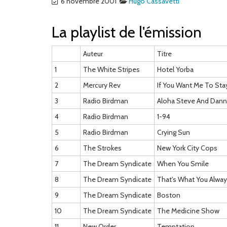
6 novembre 2001
Hugo Cassavetti
La playlist de l'émission
Auteur
Titre
1
The White Stripes
Hotel Yorba
2
Mercury Rev
If You Want Me To Sta
3
Radio Birdman
Aloha Steve And Dan
4
Radio Birdman
1-94
5
Radio Birdman
Crying Sun
6
The Strokes
New York City Cops
7
The Dream Syndicate
When You Smile
8
The Dream Syndicate
That's What You Alwa
9
The Dream Syndicate
Boston
10
The Dream Syndicate
The Medicine Show
11
New Order
Temptation