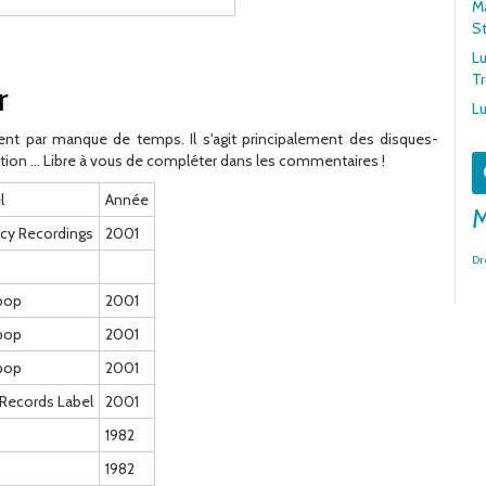
Ma
S
Lu
T
r
Lu
nt par manque de temps. Il s'agit principalement des disques-
tion ... Libre à vous de compléter dans les commentaires !
l
Année
M
cy Recordings
2001
Dr
pop
2001
pop
2001
pop
2001
Records Label
2001
1982
1982