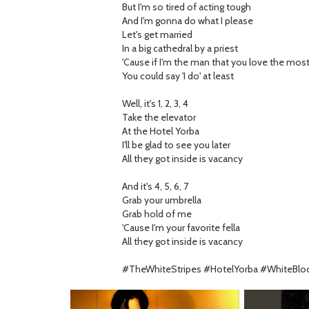
But I'm so tired of acting tough
And I'm gonna do what I please
Let's get married
In a big cathedral by a priest
'Cause if I'm the man that you love the mos
You could say 'I do' at least
Well, it's 1, 2, 3, 4
Take the elevator
At the Hotel Yorba
I'll be glad to see you later
All they got inside is vacancy
And it's 4, 5, 6, 7
Grab your umbrella
Grab hold of me
'Cause I'm your favorite fella
All they got inside is vacancy
#TheWhiteStripes #HotelYorba #WhiteBlo