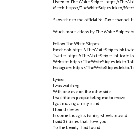
Listen to The White Stripes: https://TheWhi
Merch: https://TheWhiteStripes.lnk.to/Mer
Subscribe to the official YouTube channel: 
Watch more videos by The White Stripes: ht
Follow The White Stripes:
Facebook: https://TheWhiteStripes.lnk.to/
Twitter: https://TheWhiteStripes.lnk.to/foll
Website: https://TheWhiteStripes.lnk.to/fo
Instagram: https://TheWhiteStripes.lnk.to/
Lyrics:
I was watching
With one eye on the other side
I had fifteen people telling me to move
I got moving on my mind
I found shelter
In some thoughts turning wheels around
I said 39 times that I love you
To the beauty I had found