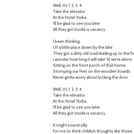
Well, it's 1, 2, 3, 4
Take the elevator
At the Hotel Yorba
I'll be glad to see you later
All they got inside is vacancy
I been thinking
Of a little place down by the lake
They got a dirty old road leading up to the 
I wonder how long it will take 'til we're alone
Sitting on the front porch of that home
Stomping our feet on the wooden boards
Never gotta worry about locking the door
Well, it's 1, 2, 3, 4
Take the elevator
At the Hotel Yorba
I'll be glad to see you later
All they got inside is vacancy
It might sound silly
For me to think childish thoughts like these