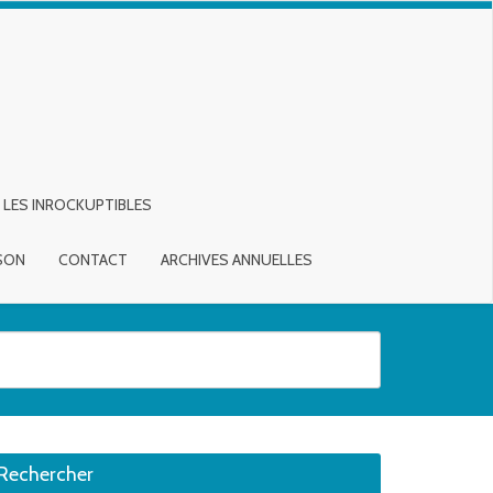
LES INROCKUPTIBLES
ISON
CONTACT
ARCHIVES ANNUELLES
sirée. Utilisateurs et utilisatrices d‘appareils tactiles, explorez en touch
Rechercher