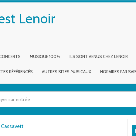
est Lenoir
 CONCERTS
MUSIQUE 100%
ILS SONT VENUS CHEZ LENOIR
ÈTES RÉFÉRENCÉS
AUTRES SITES MUSICAUX
HORAIRES PAR SA
 utilisez les flèches haut et bas pour évaluer entrer pour aller à la page dé
 Cassavetti