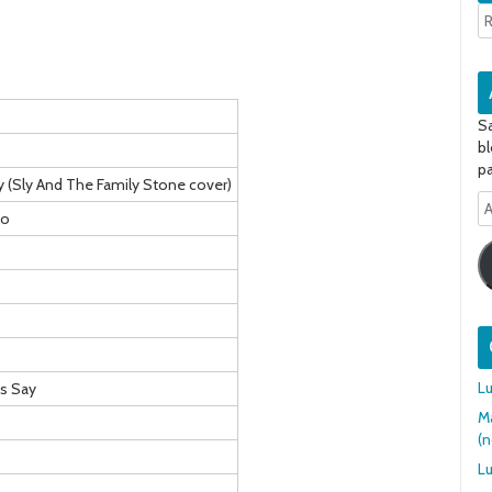
Sa
bl
pa
y (Sly And The Family Stone cover)
A
no
e-
ma
Lu
ys Say
Ma
(n
Lu