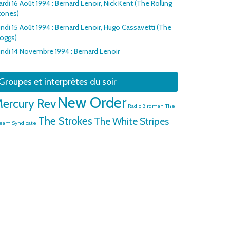
rdi 16 Août 1994 : Bernard Lenoir, Nick Kent (The Rolling
tones)
ndi 15 Août 1994 : Bernard Lenoir, Hugo Cassavetti (The
roggs)
ndi 14 Novembre 1994 : Bernard Lenoir
Groupes et interprètes du soir
New Order
ercury Rev
Radio Birdman
The
The Strokes
The White Stripes
eam Syndicate