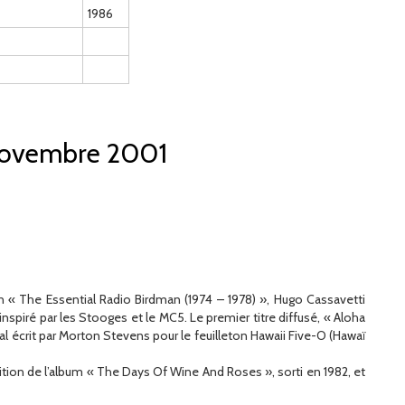
1986
 novembre 2001
n « The Essential Radio Birdman (1974 – 1978) », Hugo Cassavetti
inspiré par les Stooges et le MC5. Le premier titre diffusé, « Aloha
 écrit par Morton Stevens pour le feuilleton Hawaii Five-O (Hawaï
ition de l’album « The Days Of Wine And Roses », sorti en 1982, et