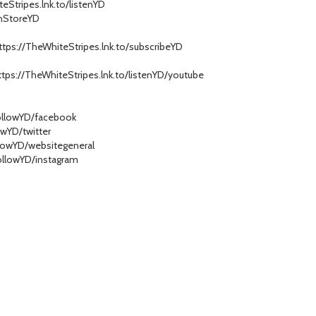
teStripes.lnk.to/listenYD
chStoreYD
https://TheWhiteStripes.lnk.to/subscribeYD
tps://TheWhiteStripes.lnk.to/listenYD/youtube
followYD/facebook
owYD/twitter
llowYD/websitegeneral
followYD/instagram