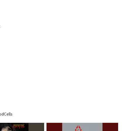
t
odCells