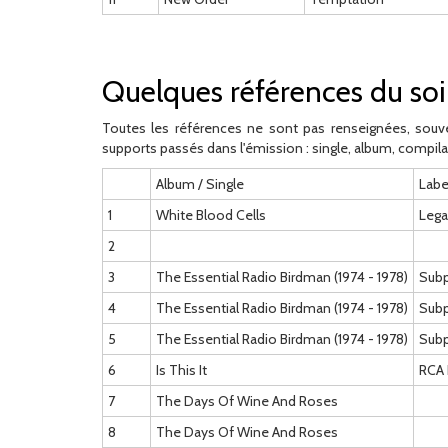
Quelques références du soi
Toutes les références ne sont pas renseignées, souve
supports passés dans l'émission : single, album, compila
Album / Single
Labe
1
White Blood Cells
Lega
2
3
The Essential Radio Birdman (1974 - 1978)
Sub
4
The Essential Radio Birdman (1974 - 1978)
Sub
5
The Essential Radio Birdman (1974 - 1978)
Sub
6
Is This It
RCA 
7
The Days Of Wine And Roses
8
The Days Of Wine And Roses