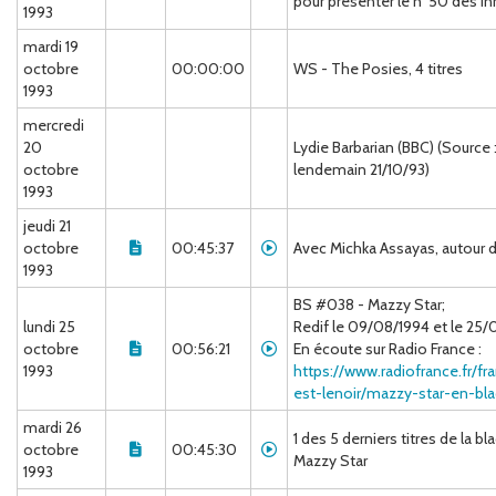
pour présenter le n°50 des In
1993
mardi 19
octobre
00:00:00
WS - The Posies, 4 titres
1993
mercredi
20
Lydie Barbarian (BBC) (Source
octobre
lendemain 21/10/93)
1993
jeudi 21
octobre
00:45:37
Avec Michka Assayas, autour du
1993
BS #038 - Mazzy Star;
lundi 25
Redif le 09/08/1994 et le 25
octobre
00:56:21
En écoute sur Radio France :
1993
https://www.radiofrance.fr/fr
est-lenoir/mazzy-star-en-bl
mardi 26
1 des 5 derniers titres de la b
octobre
00:45:30
Mazzy Star
1993