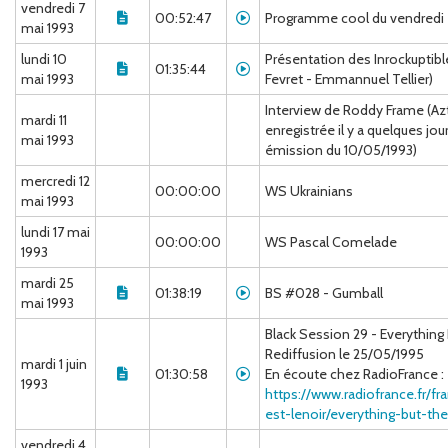
vendredi 7
00:52:47
Programme cool du vendredi
mai 1993
lundi 10
Présentation des Inrockuptibl
01:35:44
mai 1993
Fevret - Emmannuel Tellier)
Interview de Roddy Frame (Az
mardi 11
enregistrée il y a quelques jour
mai 1993
émission du 10/05/1993)
mercredi 12
00:00:00
WS Ukrainians
mai 1993
lundi 17 mai
00:00:00
WS Pascal Comelade
1993
mardi 25
01:38:19
BS #028 - Gumball
mai 1993
Black Session 29 - Everything 
Rediffusion le 25/05/1995
mardi 1 juin
01:30:58
En écoute chez RadioFrance :
1993
https://www.radiofrance.fr/fr
est-lenoir/everything-but-the
vendredi 4