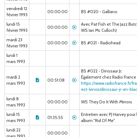
vendredi 12
00:00:00
BS #020 - Galliano
février 1993
lundi 15
Avec Pat Fish et The Jazz But
00:00:00
février 1993
WS Ian Mc Culloch)
mardi 23
00:00:00
BS #021 - Radiohead
février 1993
lundi 1
mars 1993
BS #022 - Dinosaur Jr;
mardi 2
Également chez Radio France 
00:51:08
mars 1993
https://www.radiofrance.fr/fr
est-lenoir/dinosaur-jr-en-bl
lundi 8
00:00:00
WS They Do It With Mirrors
mars 1993
lundi 15
Entretien avec PJ Harvey pour 
01:35:55
mars 1993
album "Rid Of Me".
lundi 22
00:00:00
mars 1993