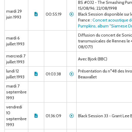
BS #032 - The Smashing Pump
15/08/96; 22/08/1998
mardi 29
00:55:19
Black Session disponible sur l
juin 1993
France :
Concert acoustique 
Pumpkins, album "Siamese Dr
Diffusion du concert de Soni
mardi 6
transmusicales de Rennes le 4
juillet 1993
08/07?)
mercredi 7
Avec Bjork (BBC)
juillet 1993
lundi 12
Présentation du n°48 des Inro
01:03:38
juillet 1993
Beauvallet
mardi 7
septembre
1993
vendredi
10
01:36:09
Black Session 33 - Grant Lee 
septembre
1993