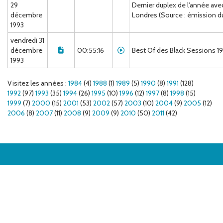
29
Dernier duplex de l'année avec
décembre
Londres (Source : émission du
1993
vendredi 31
décembre
00:55:16
Best Of des Black Sessions 1
1993
Visitez les années :
1984
(4)
1988
(1)
1989
(5)
1990
(8)
1991
(128)
1992
(97)
1993
(35)
1994
(26)
1995
(10)
1996
(12)
1997
(8)
1998
(15)
1999
(7)
2000
(15)
2001
(53)
2002
(57)
2003
(10)
2004
(9)
2005
(12)
2006
(8)
2007
(11)
2008
(9)
2009
(9)
2010
(50)
2011
(42)