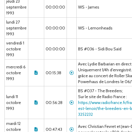
jeudi 23
septembre
00:00:00
WS - James
1993
lundi 27
septembre
00:00:00
WS - Lemonheads
1993
vendredi 1
octobre
00:00:00
BS #036 - Sidi Bou Saïd
1993
Avec Lydie Barbarian en direct
mercredi 6
Uniquement 1/4h d’enregistr
octobre
00:15:38
grâce au concert de Roller Sk
1993
Powerhaus de Londres le 06/
BS #037 - The Breeders;
lundi 11
Sur le site de Radio France :
octobre
00:56:28
https://www.radiofrance.fr/fr
1993
est-lenoir/the-breeders-en-
3252232
mardi 12
Avec Christian Fevret et Jean-
octobre
00:47:43