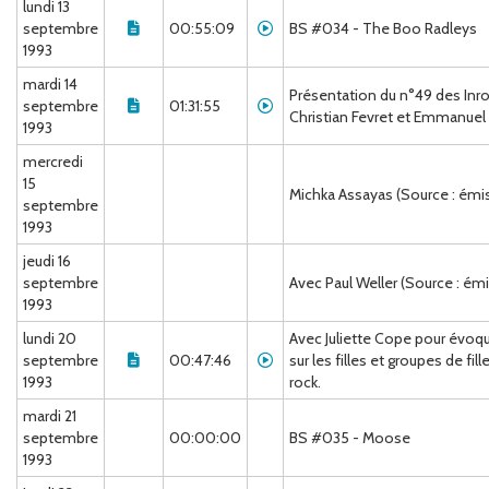
lundi 13
septembre
00:55:09
BS #034 - The Boo Radleys
1993
mardi 14
Présentation du n°49 des Inr
septembre
01:31:55
Christian Fevret et Emmanuel 
1993
mercredi
15
Michka Assayas (Source : émi
septembre
1993
jeudi 16
septembre
Avec Paul Weller (Source : ém
1993
lundi 20
Avec Juliette Cope pour évoque
septembre
00:47:46
sur les filles et groupes de fi
1993
rock.
mardi 21
septembre
00:00:00
BS #035 - Moose
1993