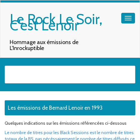
Le Rock Le Soir,
C'est Lenoir
Hommage aux émissions de
L'Inrockuptible
Quand les résultats de l'auto-complétion sont disponibles, utilisez les f
Les émissions de Bernard Lenoir en 1993
Quelques indications sur les émissions référencées ci-dessous
Le nombre de titres pour les Black Sessions est le nombre de titres
totaux de la BS, pas nécéssairement le nombre de titres diffusés ce