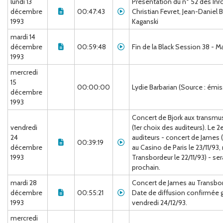
lundi 13
Présentation du n° 52 des Inr
décembre
00:47:43
Christian Fevret, Jean-Daniel 
1993
Kaganski
mardi 14
décembre
00:59:48
Fin de la Black Session 38 - M
1993
mercredi
15
00:00:00
Lydie Barbarian (Source : émiss
décembre
1993
Concert de Bjork aux transmus
vendredi
(1er choix des auditeurs). Le
24
auditeurs - concert de James 
00:39:19
décembre
au Casino de Paris le 23/11/93,
1993
Transbordeur le 22/11/93) - se
prochain.
mardi 28
Concert de James au Transbord
décembre
00:55:21
Date de diffusion confirmée g
1993
vendredi 24/12/93.
mercredi