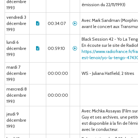
décembre
émission du 22/11/1993)
1993
vendredi 3
Avec Mark Sandman (Morphine
décembre
00:34:07
avant le concert aux Transmu
1993
Black Session 42 - Yo La Teng
lundi 6
En écoute sur le site de Radi
décembre
00:59:10
https://www.radiofrance.fr/fr
1993
est-lenoir/yo-la-tengo-474
mardi 7
décembre
00:00:00
WS - Juliana Hatfield, 2 titres
1993
mercredi 8
décembre
00:00:00
1993
Avec Michka Assayas (Film su
jeudi 9
Guy et ses archives, une petit
décembre
est disponible à la fin de l'é
1993
avec le conducteur.