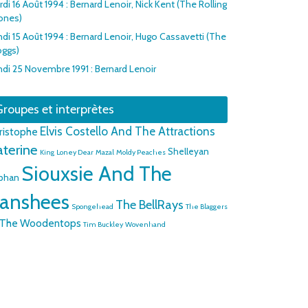
di 16 Août 1994 : Bernard Lenoir, Nick Kent (The Rolling
ones)
ndi 15 Août 1994 : Bernard Lenoir, Hugo Cassavetti (The
oggs)
ndi 25 Novembre 1991 : Bernard Lenoir
roupes et interprètes
Elvis Costello And The Attractions
ristophe
aterine
Shelleyan
King
Loney Dear
Mazal
Moldy Peaches
Siouxsie And The
phan
anshees
The BellRays
Spongehead
The Blaggers
The Woodentops
Tim Buckley
Wovenhand