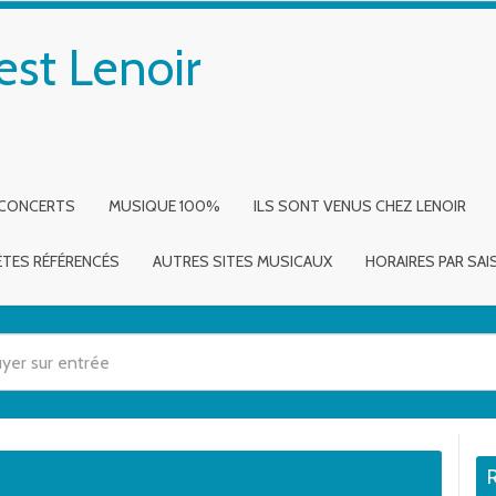
est Lenoir
 CONCERTS
MUSIQUE 100%
ILS SONT VENUS CHEZ LENOIR
ÈTES RÉFÉRENCÉS
AUTRES SITES MUSICAUX
HORAIRES PAR SA
 utilisez les flèches haut et bas pour évaluer entrer pour aller à la page dé