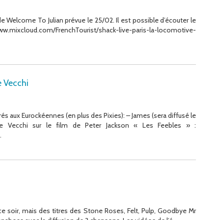
de Welcome To Julian prévue le 25/02. Il est possible d’écouter le
ww.mixcloud.com/FrenchTourist/shack-live-paris-la-locomotive-
pe Vecchi
trés aux Eurockéennes (en plus des Pixies): – James (sera diffusé le
pe Vecchi sur le film de Peter Jackson « Les Feebles » :
.
)
ce soir, mais des titres des Stone Roses, Felt, Pulp, Goodbye Mr