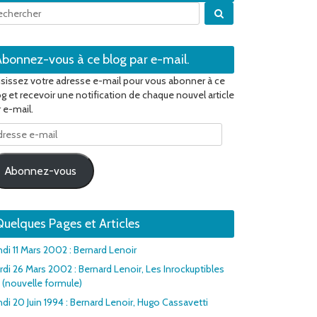
Quand les résultats 
Abonnez-vous à ce blog par e-mail.
isissez votre adresse e-mail pour vous abonner à ce
og et recevoir une notification de chaque nouvel article
 e-mail.
resse
il
Abonnez-vous
uelques Pages et Articles
ndi 11 Mars 2002 : Bernard Lenoir
rdi 26 Mars 2002 : Bernard Lenoir, Les Inrockuptibles
1 (nouvelle formule)
di 20 Juin 1994 : Bernard Lenoir, Hugo Cassavetti