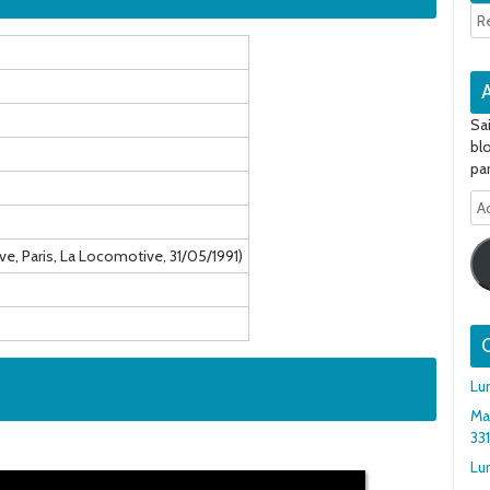
Sa
bl
par
Ad
e-
ma
ive, Paris, La Locomotive, 31/05/1991)
Q
Lu
Ma
33
Lun