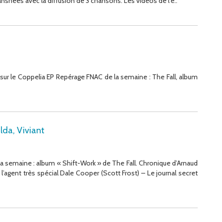
nshees avec la diffusion de 3 chansons. Les vidéos de l’é..
n sur le Coppelia EP Repérage FNAC de la semaine : The Fall, album
lda, Viviant
a semaine : album « Shift-Work » de The Fall. Chronique d’Arnaud
e l’agent très spécial Dale Cooper (Scott Frost) – Le journal secret