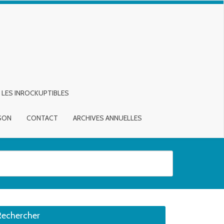
LES INROCKUPTIBLES
ISON
CONTACT
ARCHIVES ANNUELLES
sirée. Utilisateurs et utilisatrices d‘appareils tactiles, explorez en touch
Rechercher