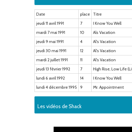
Date
place
Titre
jeudi 11 avril 1991
7
I Know You Well
mardi 7 mai 1991
10
Als Vacation
jeudi 9 mai 1991
4
Al's Vacation
jeudi 30 mai 1991
12
Al's Vacation
mardi 2 juillet 1991
11
Al's Vacation
jeudi 13 février 1992
7
High Rise, Low Life (L
lundi 6 avril 1992
14
I Know You Well
lundi 4 décembre 1995
9
Mr. Appointment
Les vidéos de Shack