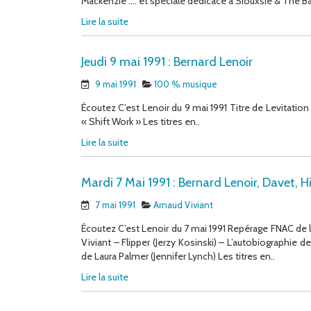
Mackenzie …. et spéciale dédicace à Siouxsie & The Ba
Lire la suite
Jeudi 9 mai 1991 : Bernard Lenoir
9 mai 1991
100 % musique
Écoutez C’est Lenoir du 9 mai 1991 Titre de Levitatio
« Shift Work » Les titres en..
Lire la suite
Mardi 7 Mai 1991 : Bernard Lenoir, Davet, Hi
7 mai 1991
Arnaud Viviant
Écoutez C’est Lenoir du 7 mai 1991 Repérage FNAC de l
Viviant – Flipper (Jerzy Kosinski) – L’autobiographie d
de Laura Palmer (Jennifer Lynch) Les titres en..
Lire la suite