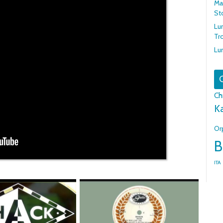
Mar
St
Lu
Tr
Lu
G
Ch
K
Or
B
ITA