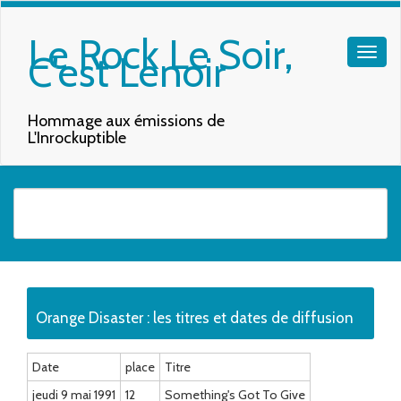
Le Rock Le Soir,
C'est Lenoir
Hommage aux émissions de
L'Inrockuptible
Quand les résultats de l'auto-complétion sont disponibles, utilisez les f
Orange Disaster : les titres et dates de diffusion
Date
place
Titre
jeudi 9 mai 1991
12
Something's Got To Give