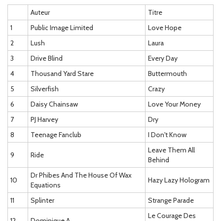
Auteur
Titre
1
Public Image Limited
Love Hope
2
Lush
Laura
3
Drive Blind
Every Day
4
Thousand Yard Stare
Buttermouth
5
Silverfish
Crazy
6
Daisy Chainsaw
Love Your Money
7
PJ Harvey
Dry
8
Teenage Fanclub
I Don't Know
Leave Them All
9
Ride
Behind
Dr Phibes And The House Of Wax
10
Hazy Lazy Hologram
Equations
11
Splinter
Strange Parade
Le Courage Des
12
Dominique A