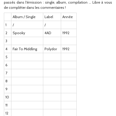
passés dans l'émission : single, album, compilation ... Libre à vous
de compléter dans les commentaires !
Album / Single
Label
Année
1
/
/
2
Spooky
4AD
1992
3
4
Fair To Middling
Polydor
1992
5
6
7
8
9
10
11
12