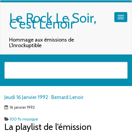
Le Rock Le Soir,
C'est Lenoir
Hommage aux émissions de
L'Inrockuptible
Quand les résultats de l'auto-complétion sont disponibles, utilisez les f
Jeudi 16 Janvier 1992 : Bernard Lenoir
16 janvier 1992
100 % musique
La playlist de l'émission