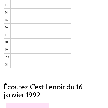
13
14
15
16
17
18
19
20
21
Écoutez C’est Lenoir du 16
janvier 1992