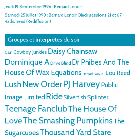
Jeudi 19 Septembre 1996 : Bernard Lenoir
Samedi 25 Juillet 1998 : Bernard Lenoir, Black sessions 21 et 67 -
Radiohead (Rediffusion)
Groupes et interprètes du soir
Daisy Chainsaw
Cowboy Junkies
Can
Dominique A
Dr Phibes And The
Drive Blind
House Of Wax Equations
Lou Reed
Hamid Baroudi
PJ Harvey
Lush
New Order
Public
Ride
Image Limited
Splinter
Silverfish
Teenage Fanclub
The House Of
The Smashing Pumpkins
Love
The
Thousand Yard Stare
Sugarcubes