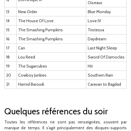
Oiseaux
13
New Order
Blue Monday
14
The House Of Love
Love IV
15
The Smashing Pumpkins
Tristessa
16
The Smashing Pumpkins
Daydream
17
Can
Last Night Sleep
18
Lou Reed
Sword Of Damocles
19
The Sugarcubes
Hit
20
Cowboy Junkies
Southern Rain
21
Hamid Baroudi
Caravan to Bagdad
Quelques références du soir
Toutes les références ne sont pas renseignées, souvent par
manque de temps. Il s'agit principalement des disques-supports