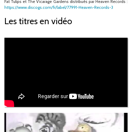
Fat Tulips et The Vicarage Gardens distribués par Heaven Records :
https://www.discogs.com/fr/label/77991-Heaven-Records-3
Les titres en vidéo