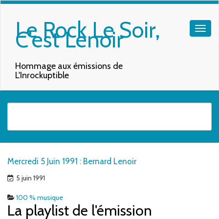
Le Rock Le Soir,
C'est Lenoir
Hommage aux émissions de
L'Inrockuptible
Quand les résultats de l'auto-complétion sont disponibles, utilisez les f
Mercredi 5 Juin 1991 : Bernard Lenoir
5 juin 1991
100 % musique
La playlist de l'émission