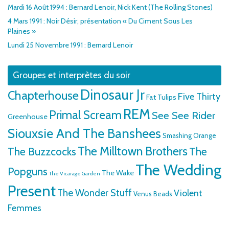
Mardi 16 Août 1994 : Bernard Lenoir, Nick Kent (The Rolling Stones)
4 Mars 1991 : Noir Désir, présentation « Du Ciment Sous Les
Plaines »
Lundi 25 Novembre 1991 : Bernard Lenoir
Groupes et interprètes du soir
Dinosaur Jr
Chapterhouse
Five Thirty
Fat Tulips
REM
Primal Scream
See See Rider
Greenhouse
Siouxsie And The Banshees
Smashing Orange
The Milltown Brothers
The Buzzcocks
The
The Wedding
Popguns
The Wake
The Vicarage Garden
Present
The Wonder Stuff
Violent
Venus Beads
Femmes