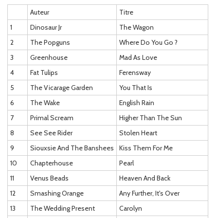
Auteur
Titre
1
Dinosaur Jr
The Wagon
2
The Popguns
Where Do You Go ?
3
Greenhouse
Mad As Love
4
Fat Tulips
Ferensway
5
The Vicarage Garden
You That Is
6
The Wake
English Rain
7
Primal Scream
Higher Than The Sun
8
See See Rider
Stolen Heart
9
Siouxsie And The Banshees
Kiss Them For Me
10
Chapterhouse
Pearl
11
Venus Beads
Heaven And Back
12
Smashing Orange
Any Further, It's Over
13
The Wedding Present
Carolyn