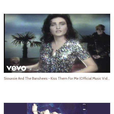
Siouxsie And The Banshees - Kiss Them For Me (Official Music Video)