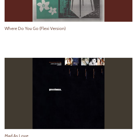
Where Do You Go (Flexi Version)
Mad As Love