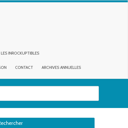
LES INROCKUPTIBLES
ISON
CONTACT
ARCHIVES ANNUELLES
sirée. Utilisateurs et utilisatrices d‘appareils tactiles, explorez en touch
Rechercher