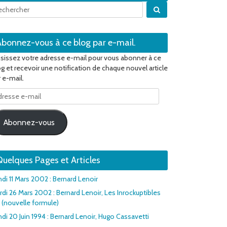
Quand les résultats 
Abonnez-vous à ce blog par e-mail.
isissez votre adresse e-mail pour vous abonner à ce
og et recevoir une notification de chaque nouvel article
 e-mail.
resse
il
Abonnez-vous
uelques Pages et Articles
ndi 11 Mars 2002 : Bernard Lenoir
rdi 26 Mars 2002 : Bernard Lenoir, Les Inrockuptibles
1 (nouvelle formule)
di 20 Juin 1994 : Bernard Lenoir, Hugo Cassavetti