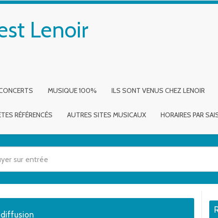
est Lenoir
 CONCERTS
MUSIQUE 100%
ILS SONT VENUS CHEZ LENOIR
ÈTES RÉFÉRENCÉS
AUTRES SITES MUSICAUX
HORAIRES PAR SA
 utilisez les flèches haut et bas pour évaluer entrer pour aller à la page dé
 diffusion