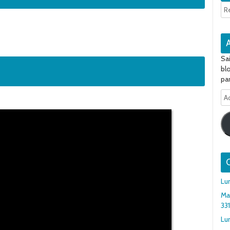
Sa
bl
par
Ad
e-
ma
Q
Lu
Ma
33
Lun