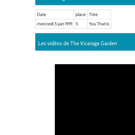
Date
place
Titre
mercredi 5 juin 1991
5
You That Is
Les vidéos de The Vicarage Garden