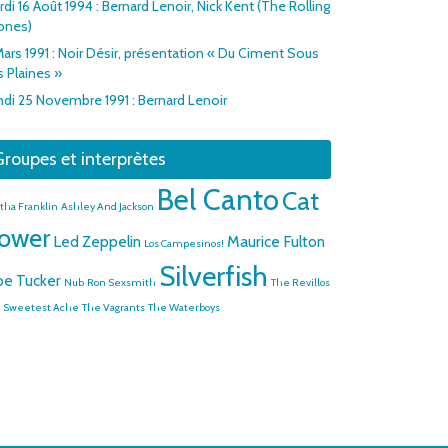
di 16 Août 1994 : Bernard Lenoir, Nick Kent (The Rolling
ones)
Mars 1991 : Noir Désir, présentation « Du Ciment Sous
s Plaines »
ndi 25 Novembre 1991 : Bernard Lenoir
roupes et interprètes
Bel Canto
Cat
tha Franklin
Ashley And Jackson
ower
Led Zeppelin
Maurice Fulton
Los Campesinos!
Silverfish
e Tucker
Nub
Ron Sexsmith
The Revillos
 Sweetest Ache
The Vagrants
The Waterboys