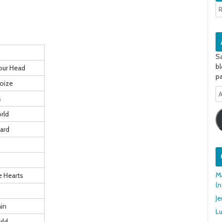
Sa
bl
our Head
pa
Noize
A
s
e-
ma
rld
hard
Ma
e Hearts
(n
Je
ain
Lu
rld