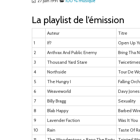
27 juin 1991
100 % musique
La playlist de l'émission
Auteur
Titre
1
If?
Open Up Y
2
Anthrax And Public Enemy
Bring Tha 
3
Thousand Yard Stare
Twicetime
4
Northside
Tour De Wo
5
The Hungry I
Falling Orc
6
Weaveworld
Davy Jones
7
Billy Bragg
Sexuality
8
Blab Happy
Barbed Wir
9
Lavender Faction
Was It You
10
Rain
Taste Of R
11
The Woodentops + Bang The Party
Tainted Wo