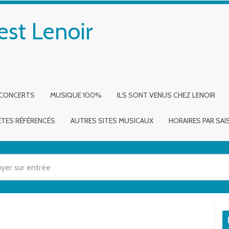
est Lenoir
 CONCERTS
MUSIQUE 100%
ILS SONT VENUS CHEZ LENOIR
ÈTES RÉFÉRENCÉS
AUTRES SITES MUSICAUX
HORAIRES PAR SA
 utilisez les flèches haut et bas pour évaluer entrer pour aller à la page dé