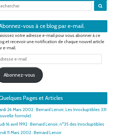
Quand les résulta
Abonnez-vous à ce blog par e-mail.
isissez votre adresse e-mail pour vous abonner à ce
og et recevoir une notification de chaque nouvel article
r e-mail.
dresse
il
Abonnez-vous
Quelques Pages et Articles
rdi 26 Mars 2002 : Bernard Lenoir, Les Inrockuptibles 331
ouvelle formule)
udi 16 avril 1992 : Bernard Lenoir, n°35 des Inrockuptibles
ndi 11 Mars 2002 : Bernard Lenoir