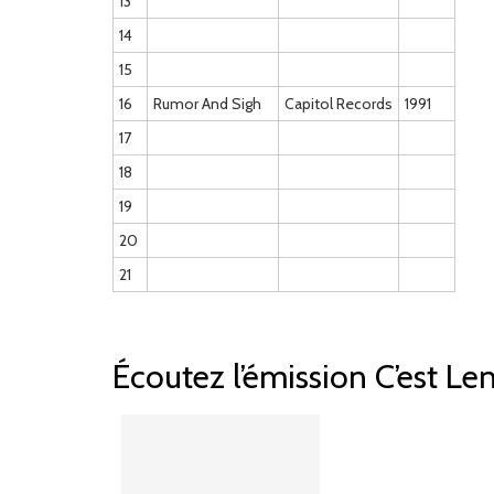
13
14
15
16
Rumor And Sigh
Capitol Records
1991
17
18
19
20
21
Écoutez l’émission C’est Len