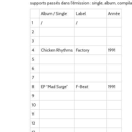
supports passés dans l'émission : single, album, compila
Album / Single
Label
Année
1
/
/
2
3
4
Chicken Rhythms
Factory
1991
5
6
7
8
EP “Mad Surge”
F-Beat
1991
9
10
11
12