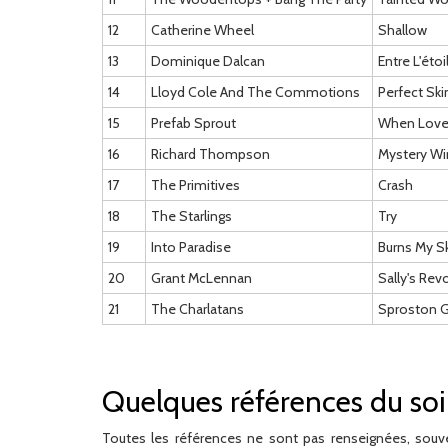
12
Catherine Wheel
Shallow
13
Dominique Dalcan
Entre L'étoi
14
Lloyd Cole And The Commotions
Perfect Ski
15
Prefab Sprout
When Love
16
Richard Thompson
Mystery Wi
17
The Primitives
Crash
18
The Starlings
Try
19
Into Paradise
Burns My S
20
Grant McLennan
Sally's Rev
21
The Charlatans
Sproston 
Quelques références du soi
Toutes les références ne sont pas renseignées, souve