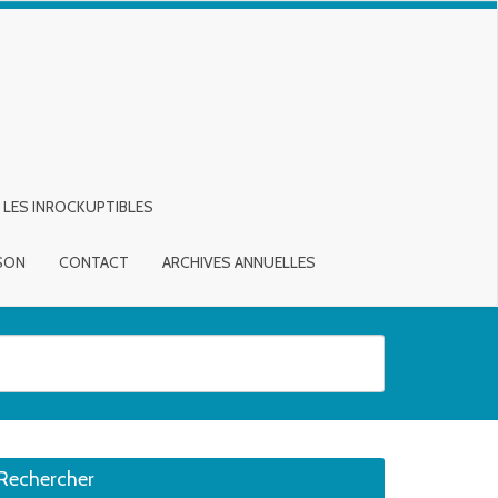
LES INROCKUPTIBLES
ISON
CONTACT
ARCHIVES ANNUELLES
sirée. Utilisateurs et utilisatrices d‘appareils tactiles, explorez en touch
Rechercher