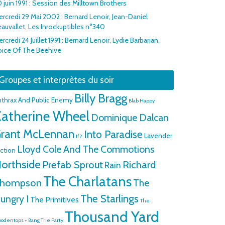
 juin 1991 : Session des Milltown Brothers
rcredi 29 Mai 2002 : Bernard Lenoir, Jean-Daniel
auvallet, Les Inrockuptibles n°340
rcredi 24 Juillet 1991 : Bernard Lenoir, Lydie Barbarian,
oice Of The Beehive
Groupes et interprètes du soir
Billy Bragg
nthrax And Public Enemy
Blab Happy
atherine Wheel
Dominique Dalcan
rant McLennan
Into Paradise
Lavender
If?
Lloyd Cole And The Commotions
ction
orthside
Prefab Sprout
Richard
Rain
The Charlatans
hompson
The
The Starlings
ungry I
The Primitives
The
Thousand Yard
odentops + Bang The Party