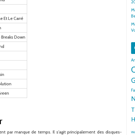
20
Me
Be
le Et Le Carré
Me
n
V
 Breaks Down
nd
A
C
kin
G
olution
Fa
Green
N
T
r
H
nt par manque de temps. Il s'agit principalement des disques-
Wo