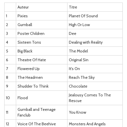
Auteur
Titre
1
Pixies
Planet Of Sound
2
Gumball
High Or Low
3
Poster Children
Dee
4
Sixteen Tons
Dealing with Reality
5
Big Black
The Model
6
Theatre Of Hate
Original Sin
7
Flowered Up
It's On
8
The Headmen
Reach The Sky
9
Shudder To Think
Chocolate
Jealousy Comes To The
10
Flood
Rescue
Gumball and Teenage
11
You Know
Fanclub
12
Voice Of The Beehive
Monsters And Angels