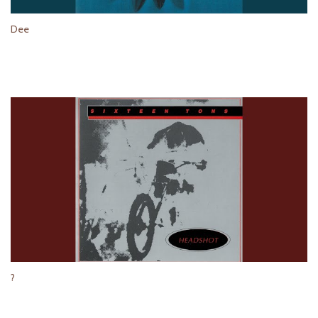
Dee
?