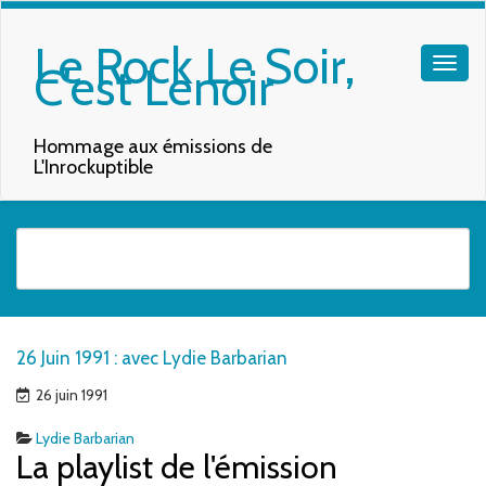
Le Rock Le Soir,
C'est Lenoir
Hommage aux émissions de
L'Inrockuptible
Quand les résultats de l'auto-complétion sont disponibles, utilisez les f
26 Juin 1991 : avec Lydie Barbarian
26 juin 1991
Lydie Barbarian
La playlist de l'émission