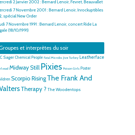
rcredi 2 Janvier 2002 : Bernard Lenoir, Fevret, Beauvallet
rcredi 7 Novembre 2001 : Bernard Lenoir, Inrockuptibles
2, spécial New Order
udi 7 Novembre 1991 : Bernard Lenoir, concert Ride La
gale (18/10/1991)
Groupes et interprètes du soir
Leatherface
.C Sager
Chemical People
Fatal Microbs
Jive Turkey
Pixies
Midway Still
Poster
ehead
Poison Girls
The Frank And
Scorpio Rising
ildren
alters
Therapy ?
The Woodentops