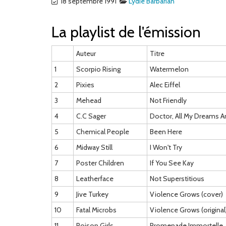
18 septembre 1991
Lydie Barbarian
La playlist de l'émission
Auteur
Titre
1
Scorpio Rising
Watermelon
2
Pixies
Alec Eiffel
3
Mehead
Not Friendly
4
C.C Sager
Doctor, All My Dreams A
5
Chemical People
Been Here
6
Midway Still
I Won't Try
7
Poster Children
If You See Kay
8
Leatherface
Not Superstitious
9
Jive Turkey
Violence Grows (cover)
10
Fatal Microbs
Violence Grows (original
11
Poison Girls
Promenade Immortelle