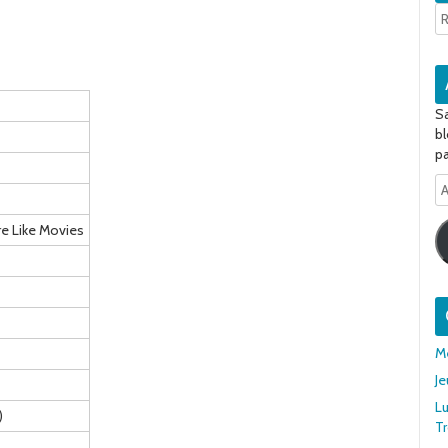
Sa
bl
pa
A
e-
ma
re Like Movies
Me
Je
Lu
)
T