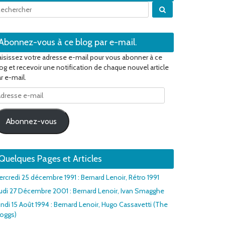
Quand les résulta
Abonnez-vous à ce blog par e-mail.
isissez votre adresse e-mail pour vous abonner à ce
og et recevoir une notification de chaque nouvel article
r e-mail.
dresse
il
Abonnez-vous
Quelques Pages et Articles
rcredi 25 décembre 1991 : Bernard Lenoir, Rétro 1991
udi 27 Décembre 2001 : Bernard Lenoir, Ivan Smagghe
ndi 15 Août 1994 : Bernard Lenoir, Hugo Cassavetti (The
roggs)