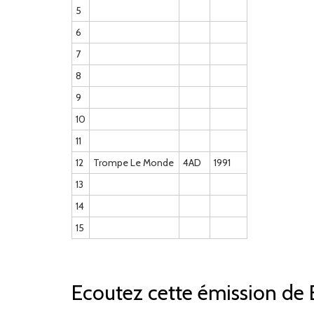
5
6
7
8
9
10
11
12
Trompe Le Monde
4AD
1991
13
14
15
Ecoutez cette émission de 