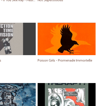
Poster Children - If You See Kay - Music Video (Higher Quality)
Not Superstitious
s
Poison Girls - Promenade Immortelle