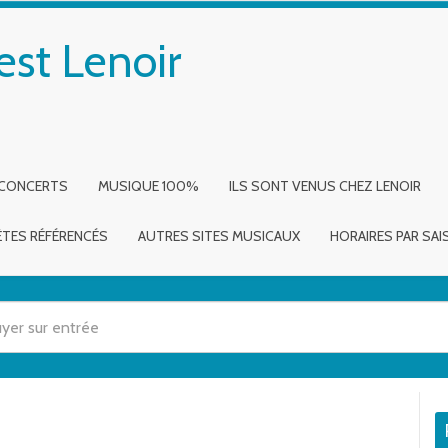
est Lenoir
 CONCERTS
MUSIQUE 100%
ILS SONT VENUS CHEZ LENOIR
ÈTES RÉFÉRENCÉS
AUTRES SITES MUSICAUX
HORAIRES PAR SA
 utilisez les flèches haut et bas pour évaluer entrer pour aller à la page dé