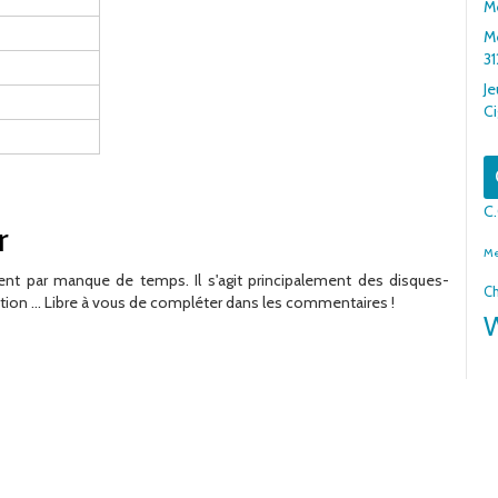
Me
Me
31
Je
Ci
C
r
M
nt par manque de temps. Il s'agit principalement des disques-
Ch
tion ... Libre à vous de compléter dans les commentaires !
W