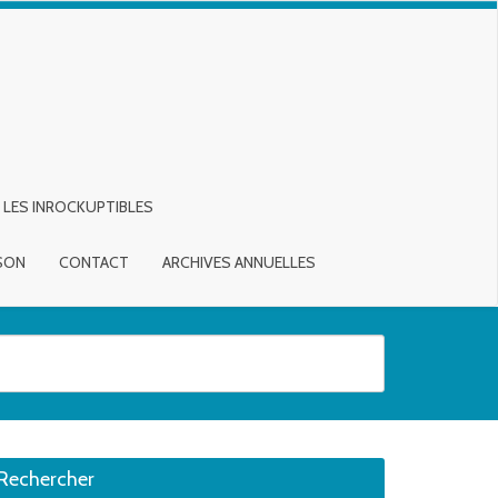
LES INROCKUPTIBLES
ISON
CONTACT
ARCHIVES ANNUELLES
sirée. Utilisateurs et utilisatrices d‘appareils tactiles, explorez en touch
Rechercher