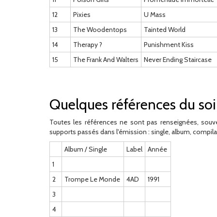
12
Pixies
U Mass
13
The Woodentops
Tainted World
14
Therapy ?
Punishment Kiss
15
The Frank And Walters
Never Ending Staircase
Quelques références du soi
Toutes les références ne sont pas renseignées, souve
supports passés dans l'émission : single, album, compila
Album / Single
Label
Année
1
2
Trompe Le Monde
4AD
1991
3
4