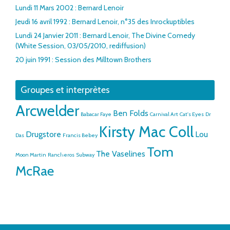
Lundi 11 Mars 2002 : Bernard Lenoir
Jeudi 16 avril 1992 : Bernard Lenoir, n°35 des Inrockuptibles
Lundi 24 Janvier 2011 : Bernard Lenoir, The Divine Comedy
(White Session, 03/05/2010, rediffusion)
20 juin 1991 : Session des Milltown Brothers
Groupes et interprètes
Arcwelder
Ben Folds
Babacar Faye
Carnival Art
Cat's Eyes
Dr
Kirsty Mac Coll
Drugstore
Lou
Das
Francis Bebey
Tom
The Vaselines
Moon Martin
Rancheros
Subway
McRae