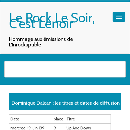
Le Rock Le Soir,
C'est Lenoir
Hommage aux émissions de
L'Inrockuptible
Quand les résultats de l'auto-complétion sont disponibles, utilisez les f
Dominique Dalcan : les titres et dates de diffusion
Date
place
Titre
mercredi 19 juin 1991
9
Up And Down