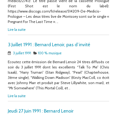
medicis/2747/. Le titre passé vient de la cassette Prologue
(First Shot est le nom du label):
https://www.discogs.com/fr/release/514209-De-Medicis-
Prologue – Les deux titres live de Morrissey sont sur le single «
Pregnant For The Last Time ». ..
Lire la suite
3 Juillet 1991 : Bernard Lenoir, pas d’invité
3 juillet 1991
100 % musique
Ecoutez cette émission de Bernard Lenoir 24 titres diffusés ce
soir du 3 juillet 1991 dont les excellents “Talk To Me” (Chris
Isaak), “Harry Truman” (Stan Ridgway), “Pearl” (Chapterhouse,
3ème single), “Walking Down Madison” (Kirsty MacColl, co écrit
avec Johnny Marr et produit par Steve Lillywhite, son mari), et
“Mr Somewhere” (This Mortal Coil), et ..
Lire la suite
Jeudi 27 Juin 1991 : Bernard Lenoir