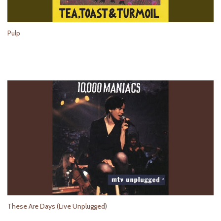
Pulp
These Are Days (Live Unplugged)