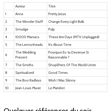
Auteur
Titre
1
Anna
Pretty Jesus
2
The Wonder Stuff
Change Every Light Bulb
3
Smudge
Pulp
4
10000 Maniacs
These Are Days (MTV Unplugged)
5
The Lemonheads
It's About Time
The Wedding
Pourquoi Es-tu Devenue Si
6
Present
Raisonnable ?
7
The Smiths
Shoplifters Of The World Unite
8
Spiritualized
Good Times
9
The Boo Radleys
Wish I Was Skinny
10
Jean-Louis Murat
Le Matelot
Quelques références du soir