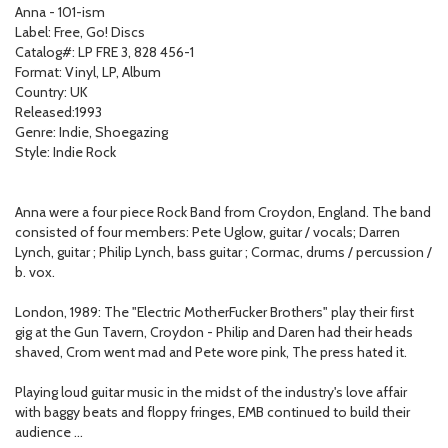
Anna - 101-ism
Label: Free, Go! Discs
Catalog#: LP FRE 3, 828 456-1
Format: Vinyl, LP, Album
Country: UK
Released:1993
Genre: Indie, Shoegazing
Style: Indie Rock
Anna were a four piece Rock Band from Croydon, England. The band
consisted of four members: Pete Uglow, guitar / vocals; Darren
Lynch, guitar ; Philip Lynch, bass guitar ; Cormac, drums / percussion /
b. vox.
London, 1989: The "Electric MotherFucker Brothers" play their first
gig at the Gun Tavern, Croydon - Philip and Daren had their heads
shaved, Crom went mad and Pete wore pink, The press hated it.
Playing loud guitar music in the midst of the industry's love affair
with baggy beats and floppy fringes, EMB continued to build their
audience ...