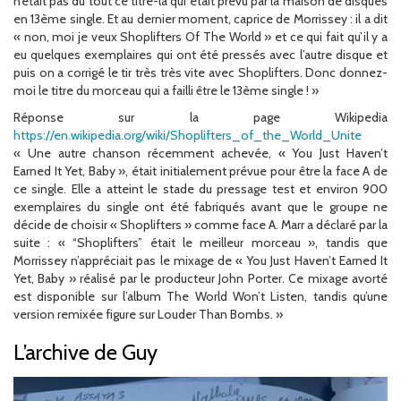
n’était pas du tout ce titre-là qui était prévu par la maison de disques
en 13ème single. Et au dernier moment, caprice de Morrissey : il a dit
« non, moi je veux Shoplifters Of The World » et ce qui fait qu’il y a
eu quelques exemplaires qui ont été pressés avec l’autre disque et
puis on a corrigé le tir très très vite avec Shoplifters. Donc donnez-
moi le titre du morceau qui a failli être le 13ème single ! »
Réponse sur la page Wikipedia
https://en.wikipedia.org/wiki/Shoplifters_of_the_World_Unite
« Une autre chanson récemment achevée, « You Just Haven’t
Earned It Yet, Baby », était initialement prévue pour être la face A de
ce single. Elle a atteint le stade du pressage test et environ 900
exemplaires du single ont été fabriqués avant que le groupe ne
décide de choisir « Shoplifters » comme face A. Marr a déclaré par la
suite : « “Shoplifters” était le meilleur morceau », tandis que
Morrissey n’appréciait pas le mixage de « You Just Haven’t Earned It
Yet, Baby » réalisé par le producteur John Porter. Ce mixage avorté
est disponible sur l’album The World Won’t Listen, tandis qu’une
version remixée figure sur Louder Than Bombs. »
L’archive de Guy