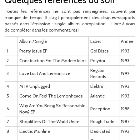
Toutes les références ne sont pas renseignées, souvent par
manque de temps. Il s'agit principalement des disques-supports
passés dans l'émission : single, album, compilation ... Libre à vous
de compléter dans les commentaires !
Album / Single
Label
Année
1
Pretty Jesus EP
Go! Discs
1993
2
Construction For The Modern Idiot
Polydor
1993
Regular
3
Love Lust And Lemonjuice
1992
Records
4
MTV Unplugged
Elektra
1993
5
Come On Feel The Lemonheads
Atlantic
1993
Why Are You Being So Reasonable
6
Reception
1988
Now? EP
7
Shoplifters Of The World Unite
Rough Trade
1987
8
Electric Mainline
Dedicated
1993