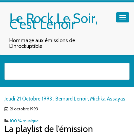
Le Rock Le Soir,
C'est Lenoir
Hommage aux émissions de
L'Inrockuptible
Quand les résultats de l'auto-complétion sont disponibles, utilisez les f
Jeudi 21 Octobre 1993 : Bernard Lenoir, Michka Assayas
21 octobre 1993
100 % musique
La playlist de l'émission