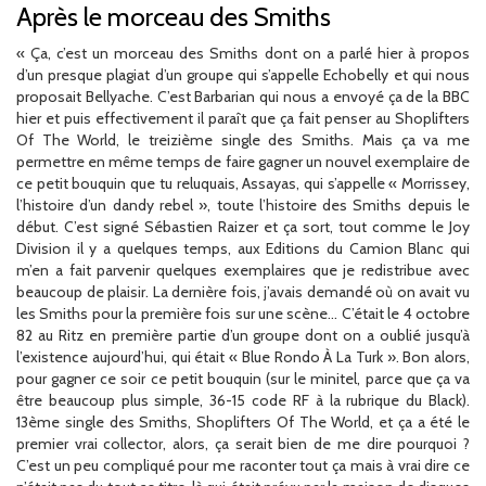
Après le morceau des Smiths
« Ça, c’est un morceau des Smiths dont on a parlé hier à propos
d’un presque plagiat d’un groupe qui s’appelle Echobelly et qui nous
proposait Bellyache. C’est Barbarian qui nous a envoyé ça de la BBC
hier et puis effectivement il paraît que ça fait penser au Shoplifters
Of The World, le treizième single des Smiths. Mais ça va me
permettre en même temps de faire gagner un nouvel exemplaire de
ce petit bouquin que tu reluquais, Assayas, qui s’appelle « Morrissey,
l’histoire d’un dandy rebel », toute l’histoire des Smiths depuis le
début. C’est signé Sébastien Raizer et ça sort, tout comme le Joy
Division il y a quelques temps, aux Editions du Camion Blanc qui
m’en a fait parvenir quelques exemplaires que je redistribue avec
beaucoup de plaisir. La dernière fois, j’avais demandé où on avait vu
les Smiths pour la première fois sur une scène… C’était le 4 octobre
82 au Ritz en première partie d’un groupe dont on a oublié jusqu’à
l’existence aujourd’hui, qui était « Blue Rondo À La Turk ». Bon alors,
pour gagner ce soir ce petit bouquin (sur le minitel, parce que ça va
être beaucoup plus simple, 36-15 code RF à la rubrique du Black).
13ème single des Smiths, Shoplifters Of The World, et ça a été le
premier vrai collector, alors, ça serait bien de me dire pourquoi ?
C’est un peu compliqué pour me raconter tout ça mais à vrai dire ce