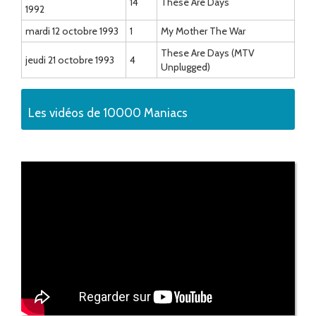
14
These Are Days
1992
mardi 12 octobre 1993
1
My Mother The War
These Are Days (MTV
jeudi 21 octobre 1993
4
Unplugged)
Les vidéos de 10000 Maniacs