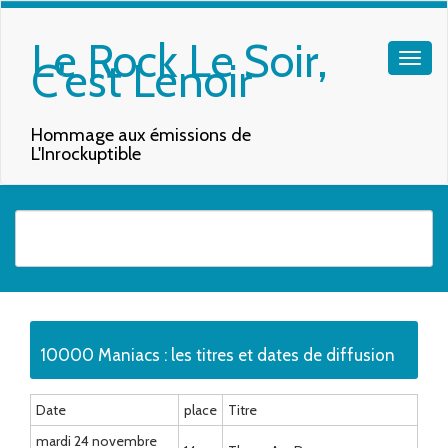
Le Rock Le Soir,
C'est Lenoir
Hommage aux émissions de
L'Inrockuptible
Quand les résultats de l'auto-complétion sont disponibles, utilisez les f
10000 Maniacs : les titres et dates de diffusion
Date
place
Titre
mardi 24 novembre