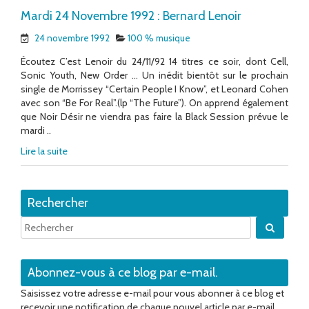
Mardi 24 Novembre 1992 : Bernard Lenoir
24 novembre 1992
100 % musique
Écoutez C’est Lenoir du 24/11/92 14 titres ce soir, dont Cell,
Sonic Youth, New Order … Un inédit bientôt sur le prochain
single de Morrissey “Certain People I Know”, et Leonard Cohen
avec son “Be For Real”.(lp “The Future”). On apprend également
que Noir Désir ne viendra pas faire la Black Session prévue le
mardi ..
Lire la suite
Rechercher
Quand 
Abonnez-vous à ce blog par e-mail.
Saisissez votre adresse e-mail pour vous abonner à ce blog et
recevoir une notification de chaque nouvel article par e-mail.