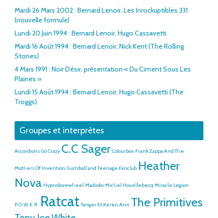
Mardi 26 Mars 2002 : Bernard Lenoir, Les Inrockuptibles 331
(nouvelle formule)
Lundi 20 Juin 1994 : Bernard Lenoir, Hugo Cassavetti
Mardi 16 Août 1994 : Bernard Lenoir, Nick Kent (The Rolling
Stones)
4 Mars 1991 : Noir Désir, présentation « Du Ciment Sous Les
Plaines »
Lundi 15 Août 1994 : Bernard Lenoir, Hugo Cassavetti (The
Troggs)
Groupes et interprètes
C.C Sager
Accordions Go Crazy
Colourbox
Frank Zappa And The
Heather
Mothers Of Invention
Gumball and Teenage Fanclub
Nova
Hypnolovewheel
Madioko
Michel Houellebecq
Miracle Legion
Ratcat
The Primitives
P.O.W.E.R.
Tanger Et Keren Ann
Tony Joe White