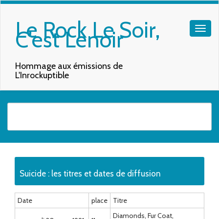
Le Rock Le Soir,
C'est Lenoir
Hommage aux émissions de
L'Inrockuptible
Quand les résultats de l'auto-complétion sont disponibles, utilisez les f
Suicide : les titres et dates de diffusion
Date
place
Titre
Diamonds, Fur Coat,