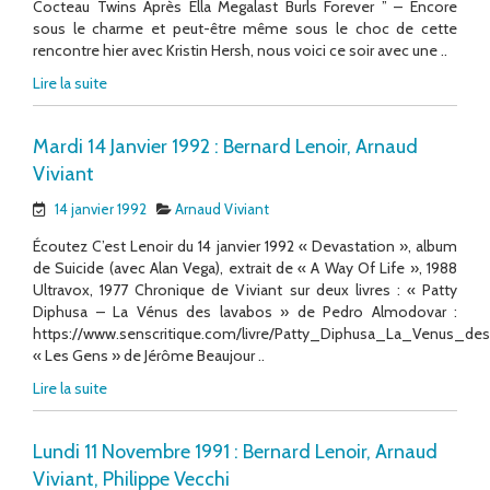
Cocteau Twins Après Ella Megalast Burls Forever ” – Encore
sous le charme et peut-être même sous le choc de cette
rencontre hier avec Kristin Hersh, nous voici ce soir avec une ..
Lire la suite
Mardi 14 Janvier 1992 : Bernard Lenoir, Arnaud
Viviant
14 janvier 1992
Arnaud Viviant
Écoutez C’est Lenoir du 14 janvier 1992 « Devastation », album
de Suicide (avec Alan Vega), extrait de « A Way Of Life », 1988
Ultravox, 1977 Chronique de Viviant sur deux livres : « Patty
Diphusa – La Vénus des lavabos » de Pedro Almodovar :
https://www.senscritique.com/livre/Patty_Diphusa_La_Venus_de
« Les Gens » de Jérôme Beaujour ..
Lire la suite
Lundi 11 Novembre 1991 : Bernard Lenoir, Arnaud
Viviant, Philippe Vecchi