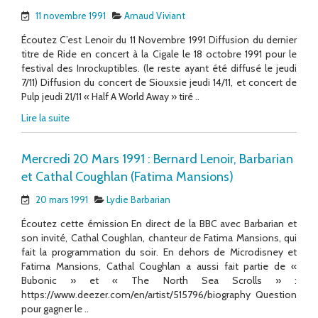
11 novembre 1991
Arnaud Viviant
Écoutez C’est Lenoir du 11 Novembre 1991 Diffusion du dernier
titre de Ride en concert à la Cigale le 18 octobre 1991 pour le
festival des Inrockuptibles. (le reste ayant été diffusé le jeudi
7/11) Diffusion du concert de Siouxsie jeudi 14/11, et concert de
Pulp jeudi 21/11 « Half A World Away » tiré ..
Lire la suite
Mercredi 20 Mars 1991 : Bernard Lenoir, Barbarian
et Cathal Coughlan (Fatima Mansions)
20 mars 1991
Lydie Barbarian
Écoutez cette émission En direct de la BBC avec Barbarian et
son invité, Cathal Coughlan, chanteur de Fatima Mansions, qui
fait la programmation du soir. En dehors de Microdisney et
Fatima Mansions, Cathal Coughlan a aussi fait partie de «
Bubonic » et « The North Sea Scrolls » :
https://www.deezer.com/en/artist/515796/biography Question
pour gagner le ..