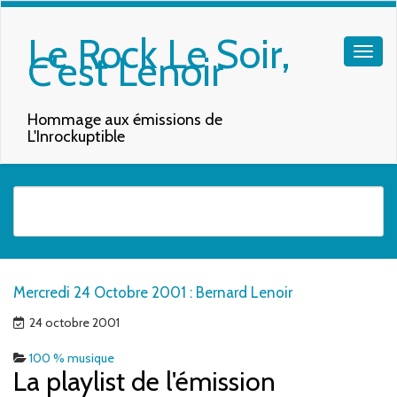
Le Rock Le Soir,
C'est Lenoir
Hommage aux émissions de
L'Inrockuptible
Quand les résultats de l'auto-complétion sont disponibles, utilisez les f
Mercredi 24 Octobre 2001 : Bernard Lenoir
24 octobre 2001
100 % musique
La playlist de l'émission