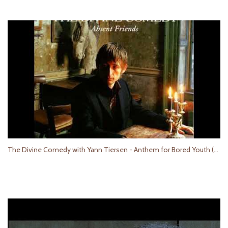
The Divine Comedy with Yann Tiersen - Anthem for Bored Youth (Original - HQ audio)