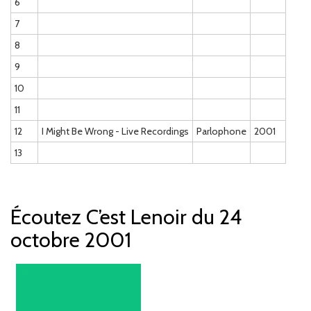
6
7
8
9
10
11
12
I Might Be Wrong - Live Recordings
Parlophone
2001
13
Écoutez C’est Lenoir du 24
octobre 2001