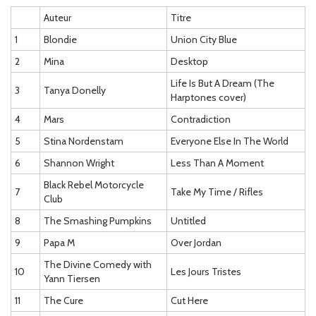
Auteur
Titre
1
Blondie
Union City Blue
2
Mina
Desktop
Life Is But A Dream (The
3
Tanya Donelly
Harptones cover)
4
Mars
Contradiction
5
Stina Nordenstam
Everyone Else In The World
6
Shannon Wright
Less Than A Moment
Black Rebel Motorcycle
7
Take My Time / Rifles
Club
8
The Smashing Pumpkins
Untitled
9
Papa M
Over Jordan
The Divine Comedy with
10
Les Jours Tristes
Yann Tiersen
11
The Cure
Cut Here