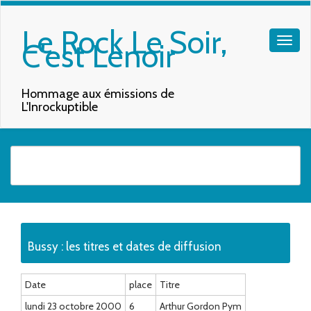
Le Rock Le Soir,
C'est Lenoir
Hommage aux émissions de
L'Inrockuptible
Quand les résultats de l'auto-complétion sont disponibles, utilisez les f
Bussy : les titres et dates de diffusion
Date
place
Titre
lundi 23 octobre 2000
6
Arthur Gordon Pym