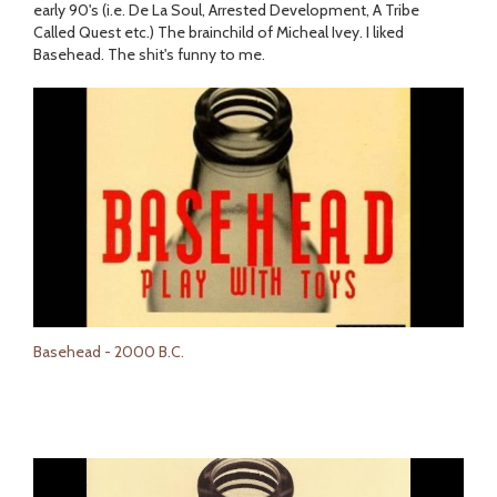
early 90's (i.e. De La Soul, Arrested Development, A Tribe
Called Quest etc.) The brainchild of Micheal Ivey. I liked
Basehead. The shit's funny to me.
Basehead - 2000 B.C.