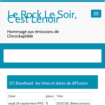
Le Rock Le Soir,
C'est Lenoir
Hommage aux émissions de
L'Inrockuptible
Quand les résultats de l'auto-complétion sont disponibles, utilisez les f
DC Basehead : les titres et dates de diffusion
Date
place
Titre
jeudi 24 septembre 1992
11
2000 BC (Newcomers)