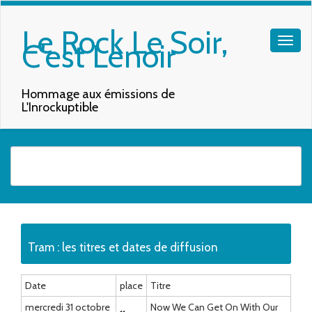
Le Rock Le Soir,
C'est Lenoir
Hommage aux émissions de
L'Inrockuptible
Quand les résultats de l'auto-complétion sont disponibles, utilisez les f
Tram : les titres et dates de diffusion
Date
place
Titre
mercredi 31 octobre
Now We Can Get On With Our