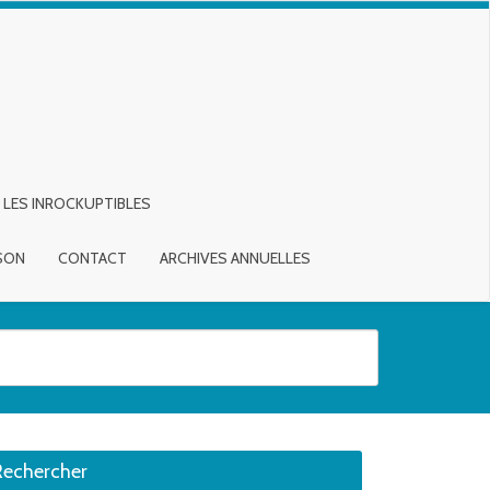
LES INROCKUPTIBLES
ISON
CONTACT
ARCHIVES ANNUELLES
sirée. Utilisateurs et utilisatrices d‘appareils tactiles, explorez en touch
Rechercher