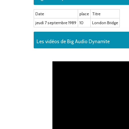
Date
place
Titre
jeudi 7 septembre 1989
10
London Bridge
Les vidéos de Big Audio Dynamite