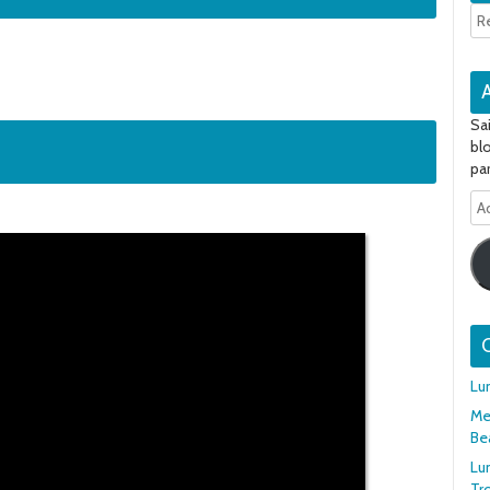
Sa
bl
par
Ad
e-
ma
Q
Lu
Mer
Be
Lu
Tr