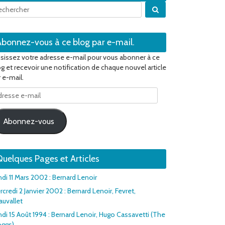
Quand les résultats 
Abonnez-vous à ce blog par e-mail.
isissez votre adresse e-mail pour vous abonner à ce
og et recevoir une notification de chaque nouvel article
 e-mail.
resse
il
Abonnez-vous
uelques Pages et Articles
ndi 11 Mars 2002 : Bernard Lenoir
credi 2 Janvier 2002 : Bernard Lenoir, Fevret,
auvallet
ndi 15 Août 1994 : Bernard Lenoir, Hugo Cassavetti (The
oggs)