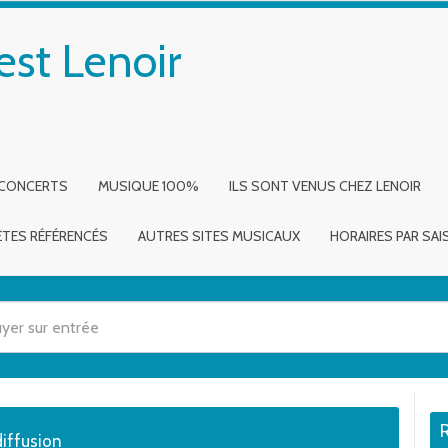
est Lenoir
 CONCERTS
MUSIQUE 100%
ILS SONT VENUS CHEZ LENOIR
ÈTES RÉFÉRENCÉS
AUTRES SITES MUSICAUX
HORAIRES PAR SA
 utilisez les flèches haut et bas pour évaluer entrer pour aller à la page dé
diffusion