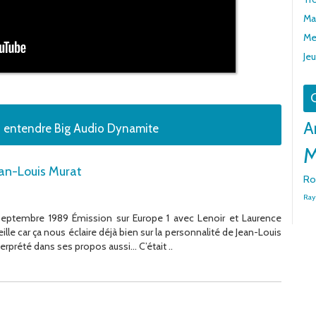
Mar
Me
Jeu
G
A
z entendre Big Audio Dynamite
M
ean-Louis Murat
Ro
Ra
 septembre 1989 Émission sur Europe 1 avec Lenoir et Laurence
ille car ça nous éclaire déjà bien sur la personnalité de Jean-Louis
erprété dans ses propos aussi… C’était ..