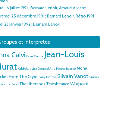
di 16 Juillet 1991 : Bernard Lenoir, Arnaud Viviant
rcredi 25 décembre 1991 : Bernard Lenoir, Rétro 1991
di 23 Janvier 1992 : Bernard Lenoir
roupes et interprètes
Jean-Louis
nna Calvi
Cake
Goldie
urat
Mona
Kabbalah
Lisa Gerrard And Pieter Bourke
Silvain Vanot
cket From The Crypt
Sally Timms
Simon
Warpaint
The Libertines
Transbeauce
ymonde
Soho