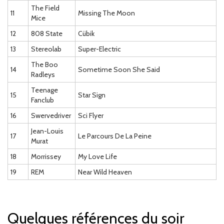
The Field
11
Missing The Moon
Mice
12
808 State
Cübik
13
Stereolab
Super-Electric
The Boo
14
Sometime Soon She Said
Radleys
Teenage
15
Star Sign
Fanclub
16
Swervedriver
Sci Flyer
Jean-Louis
17
Le Parcours De La Peine
Murat
18
Morrissey
My Love Life
19
REM
Near Wild Heaven
Quelques références du soir