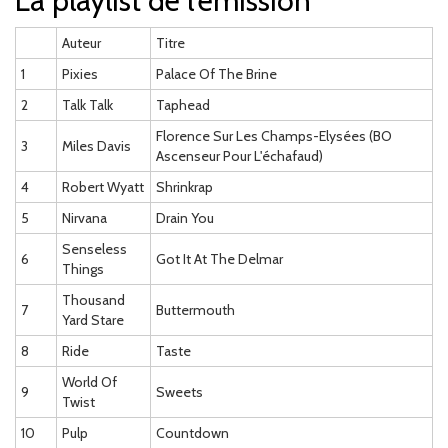
La playlist de l'émission
Auteur
Titre
1
Pixies
Palace Of The Brine
2
Talk Talk
Taphead
Florence Sur Les Champs-Elysées (BO
3
Miles Davis
Ascenseur Pour L'échafaud)
4
Robert Wyatt
Shrinkrap
5
Nirvana
Drain You
Senseless
6
Got It At The Delmar
Things
Thousand
7
Buttermouth
Yard Stare
8
Ride
Taste
World Of
9
Sweets
Twist
10
Pulp
Countdown