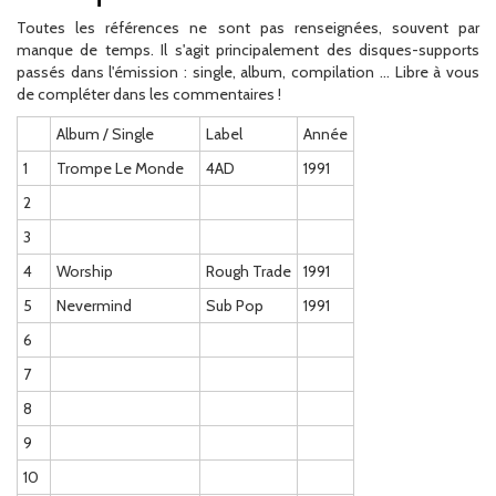
Toutes les références ne sont pas renseignées, souvent par
manque de temps. Il s'agit principalement des disques-supports
passés dans l'émission : single, album, compilation ... Libre à vous
de compléter dans les commentaires !
Album / Single
Label
Année
1
Trompe Le Monde
4AD
1991
2
3
4
Worship
Rough Trade
1991
5
Nevermind
Sub Pop
1991
6
7
8
9
10