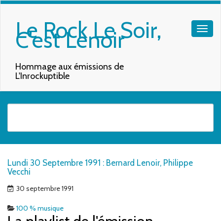
Le Rock Le Soir,
C'est Lenoir
Hommage aux émissions de
L'Inrockuptible
Quand les résultats de l'auto-complétion sont disponibles, utilisez les f
Lundi 30 Septembre 1991 : Bernard Lenoir, Philippe
Vecchi
30 septembre 1991
100 % musique