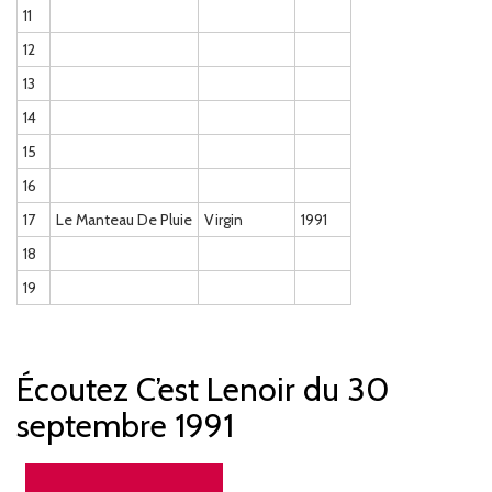
11
12
13
14
15
16
17
Le Manteau De Pluie
Virgin
1991
18
19
Écoutez C’est Lenoir du 30
septembre 1991