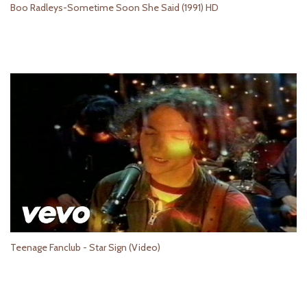
Boo Radleys-Sometime Soon She Said (1991) HD
Teenage Fanclub - Star Sign (Video)