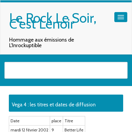
Le Rock Le Soir,
C'est Lenoir
Hommage aux émissions de
L'Inrockuptible
Quand les résultats de l'auto-complétion sont disponibles, utilisez les f
Vega 4 : les titres et dates de diffusion
Date
place
Titre
mardi 12 février 2002
9
Better Life