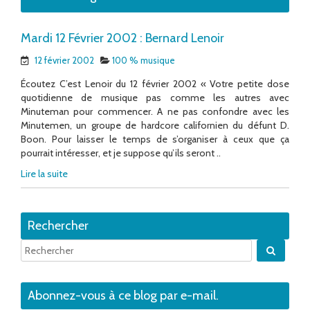
Mardi 12 Février 2002 : Bernard Lenoir
12 février 2002
100 % musique
Écoutez C’est Lenoir du 12 février 2002 « Votre petite dose
quotidienne de musique pas comme les autres avec
Minuteman pour commencer. A ne pas confondre avec les
Minutemen, un groupe de hardcore californien du défunt D.
Boon. Pour laisser le temps de s’organiser à ceux que ça
pourrait intéresser, et je suppose qu’ils seront ..
Lire la suite
Rechercher
Quand 
Abonnez-vous à ce blog par e-mail.