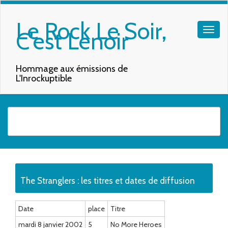
Le Rock Le Soir,
C'est Lenoir
Hommage aux émissions de
L'Inrockuptible
Quand les résultats de l'auto-complétion sont disponibles, utilisez les f
The Stranglers : les titres et dates de diffusion
Date
place
Titre
mardi 8 janvier 2002
5
No More Heroes