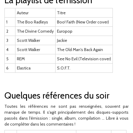
La playlist de l'émission
Auteur
Titre
1
The Boo Radleys
Boo! Faith (New Order cover)
2
The Divine Comedy
Europop
3
Scott Walker
Jackie
4
Scott Walker
The Old Man's Back Again
5
REM
See No Evil (Television cover)
6
Elastica
S.O.F.T.
Quelques références du soir
Toutes les références ne sont pas renseignées, souvent par
manque de temps. Il s'agit principalement des disques-supports
passés dans l'émission : single, album, compilation ... Libre à vous
de compléter dans les commentaires !