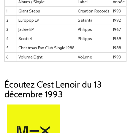
Album / Single
Label
Année
1
Giant Steps
Creation Records
1993
2
Europop EP
Setanta
1992
3
Jackie EP
Philipps
1967
4
Scott 4
Philipps
1969
5
Christmas Fan Club Single 1988
1988
6
Volume Eight
Volume
1993
Écoutez C’est Lenoir du 13
décembre 1993