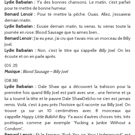
Lydie Barbarian :
Y’a des bonnes chansons. Le matin, c’est parfait
pour te mettre de bonne humeur.
Bernard Lenoir :
Pour te mettre la pêche. Ouais. Allez, j’essaierai
demain matin.
Lydie Barbarian :
Essaie demain matin, tu verras, tu verras toute la
journée en rose. Blood Sausage que tu aimes bien…
Bernard Lenoir :
J’ai eu peur, j’ai cru que t’avais mis un morceau de Billy
Joel.
Lydie Barbarian :
Non, c’est le titre qui s’appelle
Billy Joel
. On les
écoute et on en parle après.
(05 :21)
Musique :
Blood Sausage – Billy Joel
(08:38)
Lydie Barbarian :
Dale Shaw qui a découvert la trahison pour la
première fois quand Billy Joel est parti avec une… une femme et ça
lui a tourné la tête et le pauvre Dale ShawDelcho ne s’en est jamais
remis. Voilà, c’est à peu près l’histoire qu’il raconte sur Billy Joel. On
trouve ça sur un 10 centimètres avec 8 morceaux qui
s’appelle
Happy Little Bullshit Boy
. Y’a aussi d’autres choses très, très
poétiques comme par exemple “Fucking a Junkie Without a
Condom”…
Bernard Lenoir :
Et le fameux “Fuck You on Your Underground” est