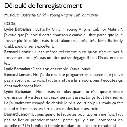
Déroulé de l’enregistrement
Musique :
Butterfly Child – Young Virgins Call For Mutiny
(03:35)
Lydie Barbarian :
Butterfly Child, ” Young Virgins Call For Mutiny “.
J’avoue que j’ai choisi cette chanson à cause du titre parce que je le
trouve plutôt drôle, mais tout l’album est très, très bien. Butterfly
Child, absolument excellent.
Bernard Lenoir :
Il est même tellement bien qu’on n’arrive pas à
trouver un titre… y’a pas un titre qui se dégage. Il faut l’écouter dans
le…
Lydie Barbarian :
Dans son ensemble. Ouais, ouais.
Bernard Lenoir :
Moi j’ai du mal à le programmer ici parce que j’arrive
pas à sortir de… tu vois, faut le mettre à la maison, puis t’écoutes ça,
c’est vachement bien.
Lydie Barbarian :
Non, mais en plus quand tu n’as qu’une heure
d’émission, il y a des morceaux qui sont assez longs tout de même.
Là j’ai vraiment essayé de choisir le plus court en plus, mais ça fait
quand même dans les 4 minutes et des bananes, hein.
Bernard Lenoir :
Et puis quand tu l’écoutes pour la première fois, faut
pas se fier au premier morceau parce qu’il y a un… comment on
appelle ça ? Un feedback terrible pendant trois-quatre minutes là.