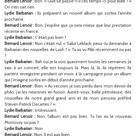
Bernard Lenoir :
Bon. « Que se passe-t-il ces temps-ci pour Ride ? »
On n’en sait rien.
Lydie Barbarian :
Ils préparent un nouvel album qui sortira l’année
prochaine.
Bernard Lenoir :
Bon. J’espère que ça sera mieux que leur prestation
récente en France.
Lydie Barbarian :
C’était pas bien ?
Bernard Lenoir :
Non c’était nul. « Salut Leblack, peux-tu demander à
Barbarian des nouvelles de Lush ? » Tu as vu Miki récemment ou pas
?
Lydie Barbarian :
Bah oui je la vois quasiment toutes les semaines. Je
vais à un concert, elle est toujours là. Mais là, là, ils répètent. Ils
partent enregistrer pendant un mois à la campagne pour un album
qui j’imagine sortira en début d’année prochaine.
Bernard Lenoir :
Bien. « Au secours je suis perdu dans mon devoir de
philo, j’ai les neurones en fusion. Auriez-vous, belle pétroleuse, des
nouvelles de notre grand grand ami et de mon penseur préféré
Steven Patrick Decartes ? ».
Lydie Barbarian :
Intéressant.
Bernard Lenoir :
Non, l’album est pas bien. Tu l’as eu le nouveau
Morrissey ou pas ?
Lydie Barbarian :
Non.
Bernard Lenoir :
Non. Il est pas bien.