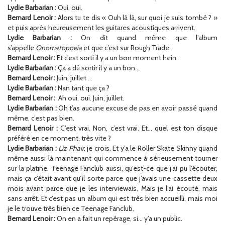
Lydie Barbarian :
Oui, oui.
Bernard Lenoir :
Alors tu te dis « Ouh là là, sur quoi je suis tombé ? »
et puis après heureusement les guitares acoustiques arrivent.
Lydie Barbarian :
On dit quand même que l’album
s’appelle
Onomatopoeia
et que c’est sur Rough Trade.
Bernard Lenoir :
Et c’est sorti il y a un bon moment hein.
Lydie Barbarian :
Ça a dû sortir il y a un bon…
Bernard Lenoir :
Juin, juillet …
Lydie Barbarian :
Nan tant que ça ?
Bernard Lenoir :
Ah oui, oui. Juin, juillet.
Lydie Barbarian :
Oh t’as aucune excuse de pas en avoir passé quand
même, c’est pas bien.
Bernard Lenoir :
C’est vrai. Non, c’est vrai. Et… quel est ton disque
préféré en ce moment, très vite ?
Lydie Barbarian :
Liz Phair
, je crois. Et y’a le Roller Skate Skinny quand
même aussi là maintenant qui commence à sérieusement tourner
sur la platine. Teenage Fanclub aussi, qu’est-ce que j’ai pu l’écouter,
mais ça c’était avant qu’il sorte parce que j’avais une cassette deux
mois avant parce que je les interviewais. Mais je l’ai écouté, mais
sans arrêt. Et c’est pas un album qui est très bien accueilli, mais moi
je le trouve très bien ce Teenage Fanclub.
Bernard Lenoir :
On en a fait un repérage, si… y’a un public.