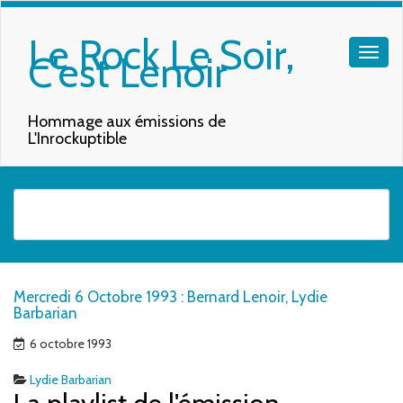
Le Rock Le Soir,
C'est Lenoir
Hommage aux émissions de
L'Inrockuptible
Quand les résultats de l'auto-complétion sont disponibles, utilisez les f
Mercredi 6 Octobre 1993 : Bernard Lenoir, Lydie
Barbarian
6 octobre 1993
Lydie Barbarian