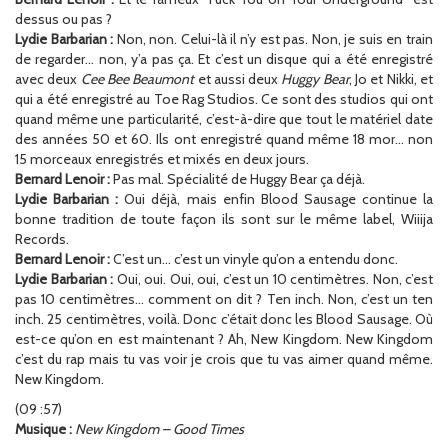
dessus ou pas ?
Lydie Barbarian :
Non, non. Celui-là il n’y est pas. Non, je suis en train
de regarder… non, y’a pas ça. Et c’est un disque qui a été enregistré
avec deux
Cee Bee Beaumont
et aussi deux
Huggy Bear
, Jo et Nikki, et
qui a été enregistré au Toe Rag Studios. Ce sont des studios qui ont
quand même une particularité, c’est-à-dire que tout le matériel date
des années 50 et 60. Ils ont enregistré quand même 18 mor… non
15 morceaux enregistrés et mixés en deux jours.
Bernard Lenoir :
Pas mal. Spécialité de Huggy Bear ça déjà.
Lydie Barbarian :
Oui déjà, mais enfin Blood Sausage continue la
bonne tradition de toute façon ils sont sur le même label, Wiiija
Records.
Bernard Lenoir :
C’est un… c’est un vinyle qu’on a entendu donc.
Lydie Barbarian :
Oui, oui. Oui, oui, c’est un 10 centimètres. Non, c’est
pas 10 centimètres… comment on dit ? Ten inch. Non, c’est un ten
inch. 25 centimètres, voilà. Donc c’était donc les Blood Sausage. Où
est-ce qu’on en est maintenant ? Ah, New Kingdom. New Kingdom
c’est du rap mais tu vas voir je crois que tu vas aimer quand même.
New Kingdom.
(09 :57)
Musique :
New Kingdom – Good Times