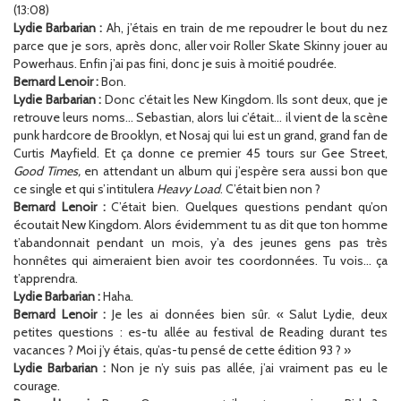
(13:08)
Lydie Barbarian :
Ah, j’étais en train de me repoudrer le bout du nez
parce que je sors, après donc, aller voir Roller Skate Skinny jouer au
Powerhaus. Enfin j’ai pas fini, donc je suis à moitié poudrée.
Bernard Lenoir :
Bon.
Lydie Barbarian :
Donc c’était les New Kingdom. Ils sont deux, que je
retrouve leurs noms… Sebastian, alors lui c’était… il vient de la scène
punk hardcore de Brooklyn, et Nosaj qui lui est un grand, grand fan de
Curtis Mayfield. Et ça donne ce premier 45 tours sur Gee Street,
Good Times,
en attendant un album qui j’espère sera aussi bon que
ce single et qui s’intitulera
Heavy Load
. C’était bien non ?
Bernard Lenoir :
C’était bien. Quelques questions pendant qu’on
écoutait New Kingdom. Alors évidemment tu as dit que ton homme
t’abandonnait pendant un mois, y’a des jeunes gens pas très
honnêtes qui aimeraient bien avoir tes coordonnées. Tu vois… ça
t’apprendra.
Lydie Barbarian :
Haha.
Bernard Lenoir :
Je les ai données bien sûr. « Salut Lydie, deux
petites questions : es-tu allée au festival de Reading durant tes
vacances ? Moi j’y étais, qu’as-tu pensé de cette édition 93 ? »
Lydie Barbarian :
Non je n’y suis pas allée, j’ai vraiment pas eu le
courage.