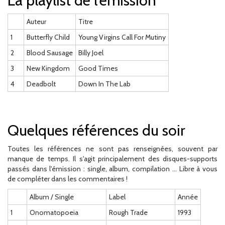
La playlist de l'émission
Auteur
Titre
1
Butterfly Child
Young Virgins Call For Mutiny
2
Blood Sausage
Billy Joel
3
New Kingdom
Good Times
4
Deadbolt
Down In The Lab
Quelques références du soir
Toutes les références ne sont pas renseignées, souvent par
manque de temps. Il s'agit principalement des disques-supports
passés dans l'émission : single, album, compilation ... Libre à vous
de compléter dans les commentaires !
Album / Single
Label
Année
1
Onomatopoeia
Rough Trade
1993