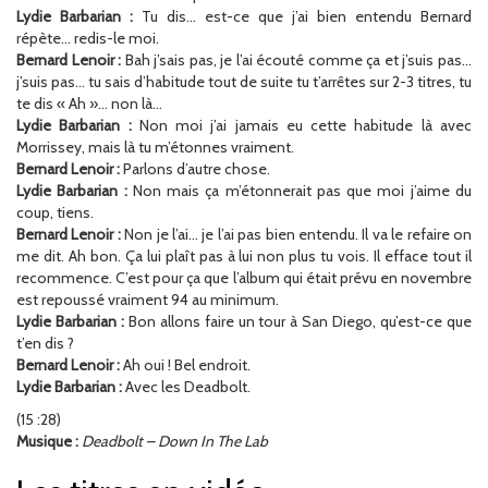
Lydie Barbarian :
Tu dis… est-ce que j’ai bien entendu Bernard
répète… redis-le moi.
Bernard Lenoir :
Bah j’sais pas, je l’ai écouté comme ça et j’suis pas…
j’suis pas… tu sais d’habitude tout de suite tu t’arrêtes sur 2-3 titres, tu
te dis « Ah »… non là…
Lydie Barbarian :
Non moi j’ai jamais eu cette habitude là avec
Morrissey, mais là tu m’étonnes vraiment.
Bernard Lenoir :
Parlons d’autre chose.
Lydie Barbarian :
Non mais ça m’étonnerait pas que moi j’aime du
coup, tiens.
Bernard Lenoir :
Non je l’ai… je l’ai pas bien entendu. Il va le refaire on
me dit. Ah bon. Ça lui plaît pas à lui non plus tu vois. Il efface tout il
recommence. C’est pour ça que l’album qui était prévu en novembre
est repoussé vraiment 94 au minimum.
Lydie Barbarian :
Bon allons faire un tour à San Diego, qu’est-ce que
t’en dis ?
Bernard Lenoir :
Ah oui ! Bel endroit.
Lydie Barbarian :
Avec les Deadbolt.
(15 :28)
Musique :
Deadbolt – Down In The Lab