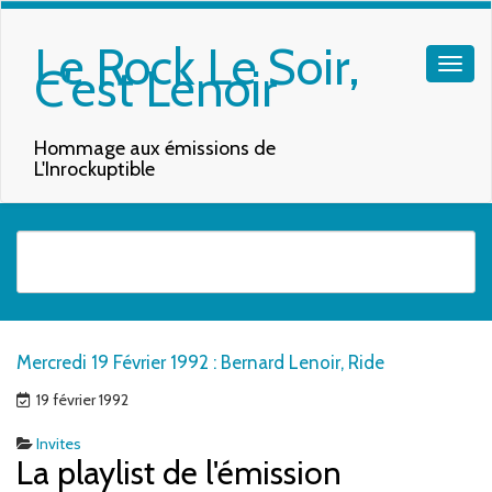
Le Rock Le Soir,
C'est Lenoir
Hommage aux émissions de
L'Inrockuptible
Quand les résultats de l'auto-complétion sont disponibles, utilisez les f
Mercredi 19 Février 1992 : Bernard Lenoir, Ride
19 février 1992
Invites
La playlist de l'émission