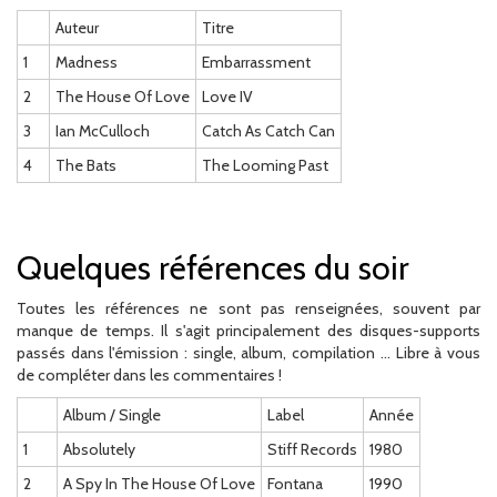
Auteur
Titre
1
Madness
Embarrassment
2
The House Of Love
Love IV
3
Ian McCulloch
Catch As Catch Can
4
The Bats
The Looming Past
Quelques références du soir
Toutes les références ne sont pas renseignées, souvent par
manque de temps. Il s'agit principalement des disques-supports
passés dans l'émission : single, album, compilation ... Libre à vous
de compléter dans les commentaires !
Album / Single
Label
Année
1
Absolutely
Stiff Records
1980
2
A Spy In The House Of Love
Fontana
1990