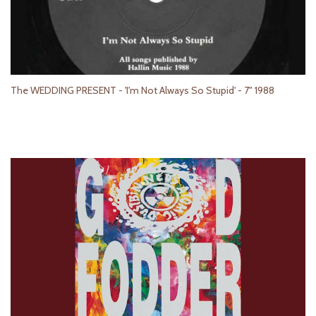
The WEDDING PRESENT - 'I'm Not Always So Stupid' - 7" 1988