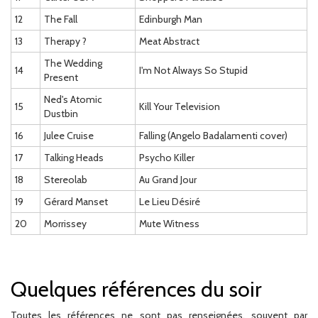
12
The Fall
Edinburgh Man
13
Therapy ?
Meat Abstract
The Wedding
14
I'm Not Always So Stupid
Present
Ned's Atomic
15
Kill Your Television
Dustbin
16
Julee Cruise
Falling (Angelo Badalamenti cover)
17
Talking Heads
Psycho Killer
18
Stereolab
Au Grand Jour
19
Gérard Manset
Le Lieu Désiré
20
Morrissey
Mute Witness
Quelques références du soir
Toutes les références ne sont pas renseignées, souvent par