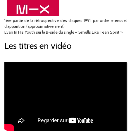
1ère partie de la rétrospective des disques 1991, par ordre mensuel
d’apparition (approximativement)
Even In His Youth sur la B-side du single « Smells Like Teen Spirit »
Les titres en vidéo