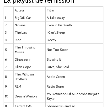
La playlist de l'émission
Auteur
Titre
1
Big Drill Car
A Take Away
2
Nirvana
Even In His Youth
3
The La's
I Can't Sleep
4
Ride
Decay
The Throwing
5
Not Too Soon
Muses
6
Dinosaur Jr
Blowing It
7
Julian Cope
Drive, She Said
The Milltown
8
Apple Green
Brothers
9
REM
Radio Song
My Definition Of A Boombastic Jazz
10
Dream Warriors
Style
11
Carter USM
Shopper's Paradise