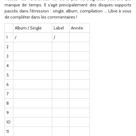
manque de temps. Il s'agit principalement des disques-supports
passés dans l'émission : single, album, compilation ... Libre à vous
de compléter dans les commentaires !
Album / Single
Label
Année
1
/
/
2
3
4
5
6
7
8
9
10
11