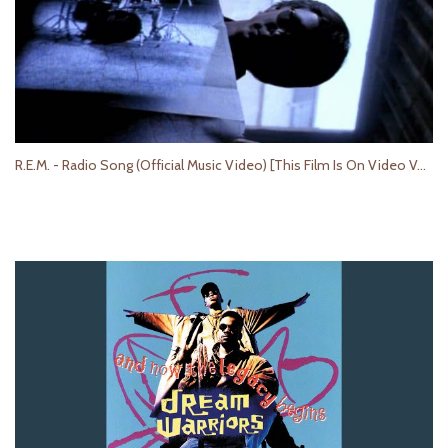
R.E.M. - Radio Song (Official Music Video) [This Film Is On Video Version]