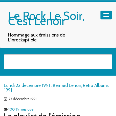
Le Rock Le Soir,
C'est Lenoir
Hommage aux émissions de
L'Inrockuptible
Quand les résultats de l'auto-complétion sont disponibles, utilisez les f
Lundi 23 décembre 1991 : Bernard Lenoir, Rétro Albums
1991
23 décembre 1991
100 % musique