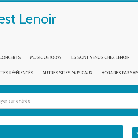
est Lenoir
 CONCERTS
MUSIQUE 100%
ILS SONT VENUS CHEZ LENOIR
ÈTES RÉFÉRENCÉS
AUTRES SITES MUSICAUX
HORAIRES PAR SA
 utilisez les flèches haut et bas pour évaluer entrer pour aller à la page dé