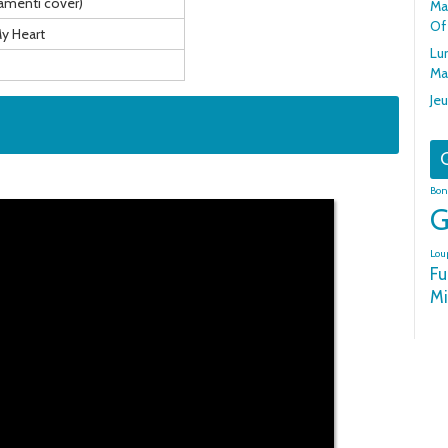
lamenti cover)
Mar
Of
My Heart
Lun
Ma
Jeu
G
Bon
G
Lou
Fu
Mi