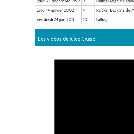
jeudi 23 décembre 1999
7
Falling (Angelo Bada
lundi 14 janvier 2002
9
Rockin' Back Inside 
vendredi 24 juin 2011
10
Falling
Les vidéos de Julee Cruise