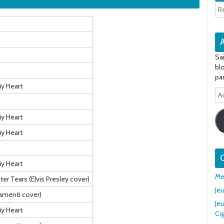
Sa
bl
par
My Heart
Ad
e-
ma
My Heart
My Heart
Q
My Heart
Me
r Tears (Elvis Presley cover)
Je
lamenti cover)
Je
My Heart
Cig