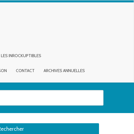
LES INROCKUPTIBLES
ISON
CONTACT
ARCHIVES ANNUELLES
sirée. Utilisateurs et utilisatrices d‘appareils tactiles, explorez en touch
Rechercher