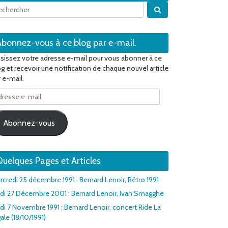
Quand les résultats 
Abonnez-vous à ce blog par e-mail.
isissez votre adresse e-mail pour vous abonner à ce
og et recevoir une notification de chaque nouvel article
 e-mail.
resse
il
Abonnez-vous
uelques Pages et Articles
rcredi 25 décembre 1991 : Bernard Lenoir, Rétro 1991
udi 27 Décembre 2001 : Bernard Lenoir, Ivan Smagghe
udi 7 Novembre 1991 : Bernard Lenoir, concert Ride La
ale (18/10/1991)