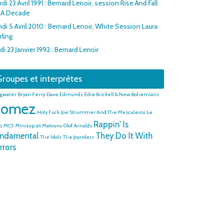
di 23 Avril 1991 : Bernard Lenoir, session Rise And Fall
 A Decade
di 5 Avril 2010 : Bernard Lenoir, White Session Laura
rling
di 23 Janvier 1992 : Bernard Lenoir
roupes et interprètes
gwater
Bryan Ferry
Dave Edmunds
Edie Brickell & New Bohemians
omez
Holy Fuck
Joe Strummer And The Mescaleros
Le
Rappin' Is
p
MC5
Minizup et Matouvu
Olof Arnalds
ndamental
They Do It With
The Idols
The Joyriders
rrors