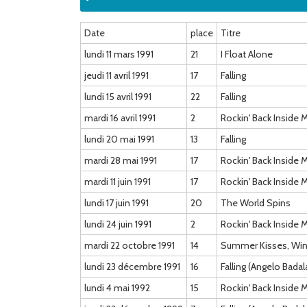
Date
place
Titre
lundi 11 mars 1991
21
I Float Alone
jeudi 11 avril 1991
17
Falling
lundi 15 avril 1991
22
Falling
mardi 16 avril 1991
2
Rockin' Back Inside 
lundi 20 mai 1991
13
Falling
mardi 28 mai 1991
17
Rockin' Back Inside 
mardi 11 juin 1991
17
Rockin' Back Inside 
lundi 17 juin 1991
20
The World Spins
lundi 24 juin 1991
2
Rockin' Back Inside 
mardi 22 octobre 1991
14
Summer Kisses, Winte
lundi 23 décembre 1991
16
Falling (Angelo Bada
lundi 4 mai 1992
15
Rockin' Back Inside 