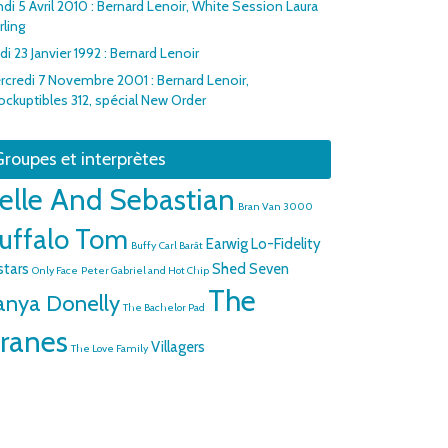
di 5 Avril 2010 : Bernard Lenoir, White Session Laura
rling
di 23 Janvier 1992 : Bernard Lenoir
rcredi 7 Novembre 2001 : Bernard Lenoir,
rockuptibles 312, spécial New Order
roupes et interprètes
elle And Sebastian
Bran Van 3000
uffalo Tom
Earwig
Lo-Fidelity
Buffy
Carl Barât
stars
Shed Seven
Only Face
Peter Gabriel and Hot Chip
The
anya Donelly
The Bachelor Pad
ranes
Villagers
The Love Family