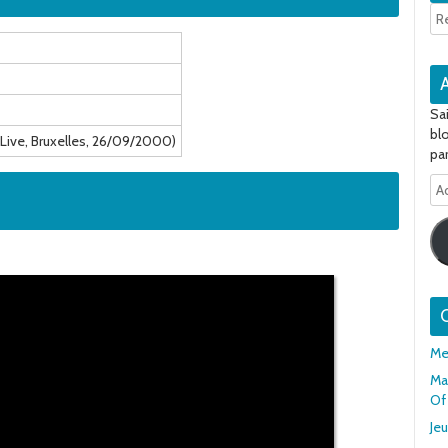
Sa
bl
(Live, Bruxelles, 26/09/2000)
par
Ad
e-
ma
Q
Me
Mar
Of
Je