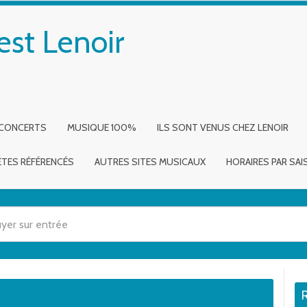
est Lenoir
 CONCERTS
MUSIQUE 100%
ILS SONT VENUS CHEZ LENOIR
ÈTES RÉFÉRENCÉS
AUTRES SITES MUSICAUX
HORAIRES PAR SA
 utilisez les flèches haut et bas pour évaluer entrer pour aller à la page dé