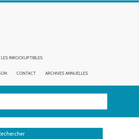
LES INROCKUPTIBLES
ISON
CONTACT
ARCHIVES ANNUELLES
sirée. Utilisateurs et utilisatrices d‘appareils tactiles, explorez en touch
Rechercher