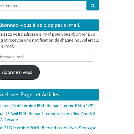
Quand les résultats 
Abonnez-vous à ce blog par e-mail.
isissez votre adresse e-mail pour vous abonner à ce
og et recevoir une notification de chaque nouvel article
 e-mail.
resse
il
Abonnez-vous
uelques Pages et Articles
rcredi 25 décembre 1991 : Bernard Lenoir, Rétro 1991
di 23 Avril 1991 : Bernard Lenoir, session Rise And Fall
 A Decade
udi 27 Décembre 2001 : Bernard Lenoir, Ivan Smagghe