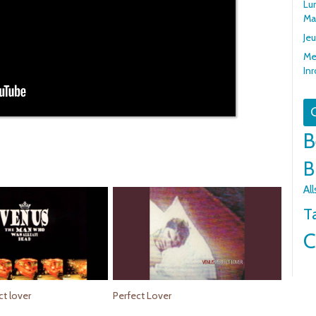
Lun
Ma
Jeu
Me
In
G
B
B
All
T
C
ct lover
Perfect Lover