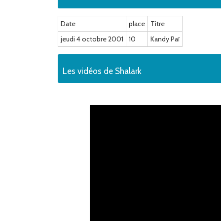
Date
place
Titre
jeudi 4 octobre 2001
10
Kandy Paï
Les vidéos de Shalark