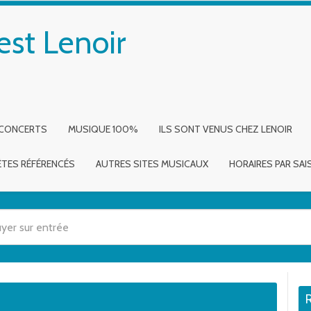
est Lenoir
 CONCERTS
MUSIQUE 100%
ILS SONT VENUS CHEZ LENOIR
ÈTES RÉFÉRENCÉS
AUTRES SITES MUSICAUX
HORAIRES PAR SA
 utilisez les flèches haut et bas pour évaluer entrer pour aller à la page dé