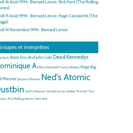
di 16 Août 1994 : Bernard Lenoir, Nick Kent (The Rolling
ones)
ndi 15 Août 1994 : Bernard Lenoir, Hugo Cassavetti (The
oggs)
ndi 14 Novembre 1994 : Bernard Lenoir
roupes et interprètes
Dead Kennedys
Brian Eno And John Cale
e Ruth
ominique A
Huge Big
Elleni Mandell
Francis Bebey
Ned's Atomic
d Massive
Jacques Dutronc
ustbin
Seifu Yohanes
Sonido Lasser Drakar
The KLF
The
sions
The Rolling Stones
Tom Vek