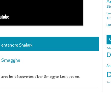
Mar
St
Lu
Tr
Lu
G
 entendre Shalark
Bab
D
van Smagghe
An
D
 avec les découvertes d’Ivan Smagghe. Les titres en..
Pas