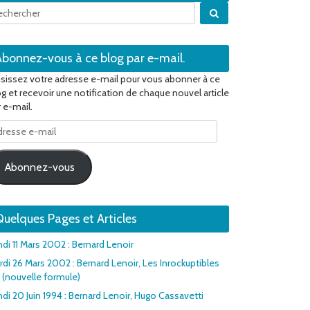
Quand les résultats 
Abonnez-vous à ce blog par e-mail.
isissez votre adresse e-mail pour vous abonner à ce
og et recevoir une notification de chaque nouvel article
 e-mail.
resse
il
Abonnez-vous
uelques Pages et Articles
ndi 11 Mars 2002 : Bernard Lenoir
rdi 26 Mars 2002 : Bernard Lenoir, Les Inrockuptibles
1 (nouvelle formule)
di 20 Juin 1994 : Bernard Lenoir, Hugo Cassavetti