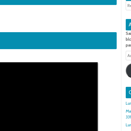
Sa
bl
par
Ad
e-
ma
Q
Lu
Ma
33
Lun