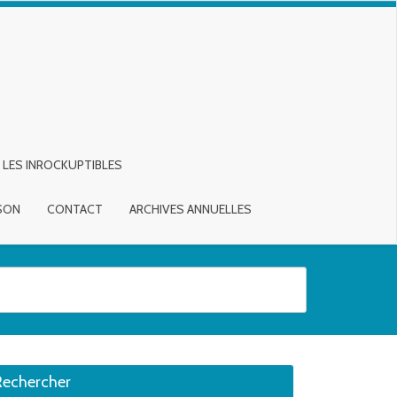
LES INROCKUPTIBLES
ISON
CONTACT
ARCHIVES ANNUELLES
sirée. Utilisateurs et utilisatrices d‘appareils tactiles, explorez en touch
Rechercher