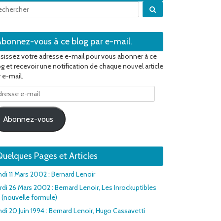
Quand les résultats 
Abonnez-vous à ce blog par e-mail.
isissez votre adresse e-mail pour vous abonner à ce
og et recevoir une notification de chaque nouvel article
 e-mail.
resse
il
Abonnez-vous
uelques Pages et Articles
ndi 11 Mars 2002 : Bernard Lenoir
rdi 26 Mars 2002 : Bernard Lenoir, Les Inrockuptibles
1 (nouvelle formule)
di 20 Juin 1994 : Bernard Lenoir, Hugo Cassavetti