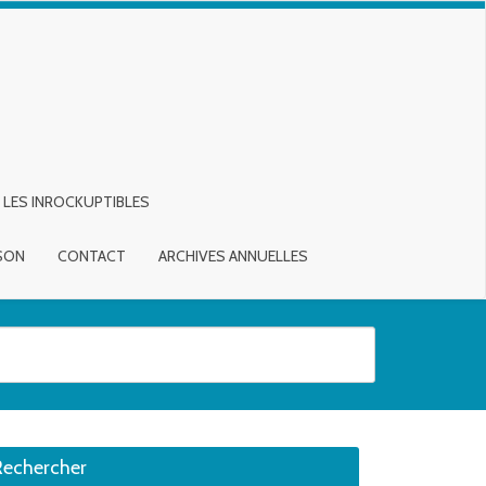
LES INROCKUPTIBLES
ISON
CONTACT
ARCHIVES ANNUELLES
sirée. Utilisateurs et utilisatrices d‘appareils tactiles, explorez en touch
Rechercher