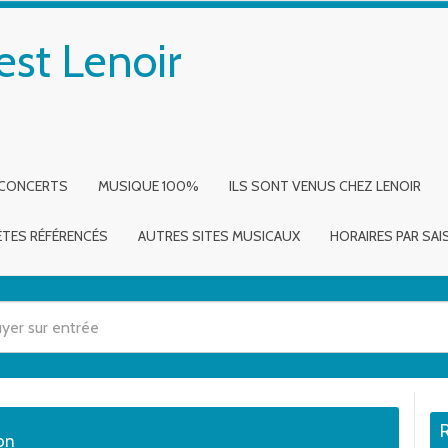
est Lenoir
 CONCERTS
MUSIQUE 100%
ILS SONT VENUS CHEZ LENOIR
ÈTES RÉFÉRENCÉS
AUTRES SITES MUSICAUX
HORAIRES PAR SA
 utilisez les flèches haut et bas pour évaluer entrer pour aller à la page dé
ion