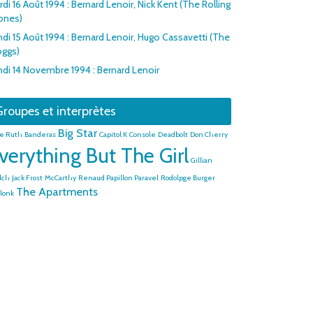
di 16 Août 1994 : Bernard Lenoir, Nick Kent (The Rolling
ones)
ndi 15 Août 1994 : Bernard Lenoir, Hugo Cassavetti (The
oggs)
ndi 14 Novembre 1994 : Bernard Lenoir
roupes et interprètes
Big Star
e Ruth
Banderas
Capitol K
Console
Deadbolt
Don Cherry
verything But The Girl
Gillian
lch
Jack Frost
McCarthy
Renaud Papillon Paravel
Rodolpge Burger
The Apartments
lonk