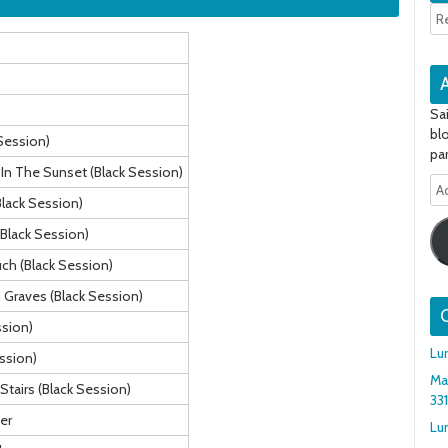
Sa
bl
Session)
par
 In The Sunset (Black Session)
Ad
Black Session)
e-
ma
(Black Session)
uch (Black Session)
 Graves (Black Session)
Q
sion)
Lu
ession)
Ma
tairs (Black Session)
33
er
Lun