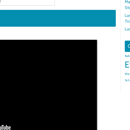
d
Mar
St
Lu
Tr
Lu
G
Bab
E
We
Sch