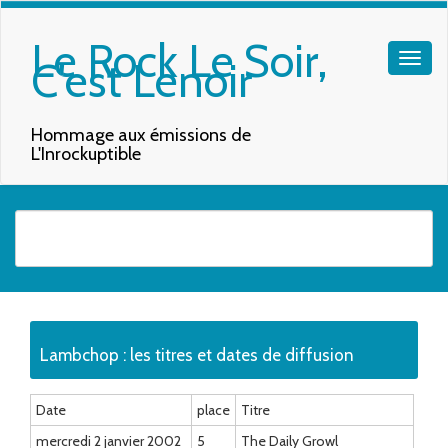
Le Rock Le Soir,
C'est Lenoir
Hommage aux émissions de
L'Inrockuptible
Quand les résultats de l'auto-complétion sont disponibles, utilisez les f
Lambchop : les titres et dates de diffusion
Date
place
Titre
mercredi 2 janvier 2002
5
The Daily Growl