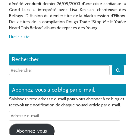
décédé vendredi dernier 26/09/2003 d’une crise cardiaque. «
Good Luck » interprété avec Lisa Kekaula, chanteuse des
Bellrays. Diffusion du dernier titre de la black session d’Elbow.
Deux titres de la compilation Rough Trade ‘Stop Me If You’ve
Heard This Before’, album de reprises des Young ..
Lire la suite
Rechercher
Quand 
Abonnez-vous à ce blog par e-mail.
Saisissez votre adresse e-mail pour vous abonner à ce blog et
recevoir une notification de chaque nouvel article par e-mail.
Adresse
e-
mail
Abonnez-vous