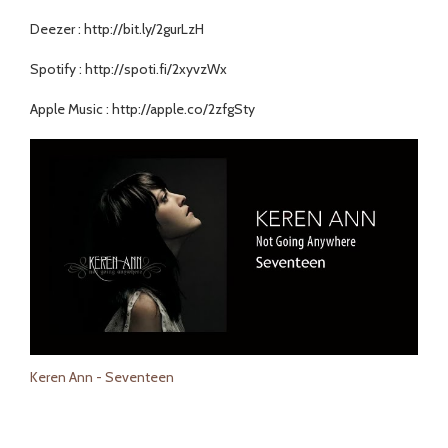
Deezer : http://bit.ly/2gurLzH
Spotify : http://spoti.fi/2xyvzWx
Apple Music : http://apple.co/2zfgSty
Keren Ann - Seventeen