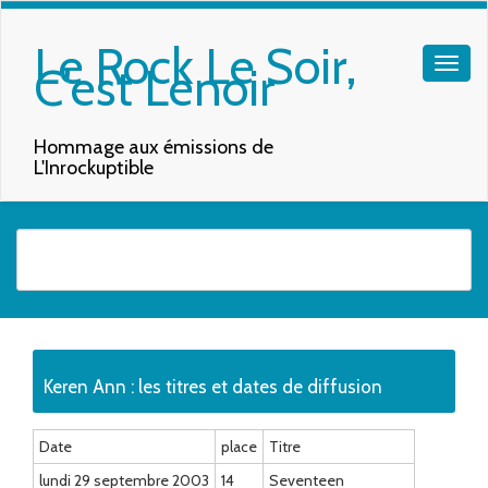
Le Rock Le Soir,
C'est Lenoir
Hommage aux émissions de
L'Inrockuptible
Quand les résultats de l'auto-complétion sont disponibles, utilisez les f
Keren Ann : les titres et dates de diffusion
Date
place
Titre
lundi 29 septembre 2003
14
Seventeen