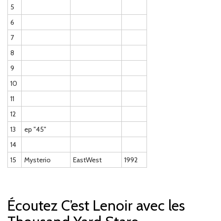
5
6
7
8
9
10
11
12
13
ep "45"
14
15
Mysterio
EastWest
1992
Écoutez C’est Lenoir avec les