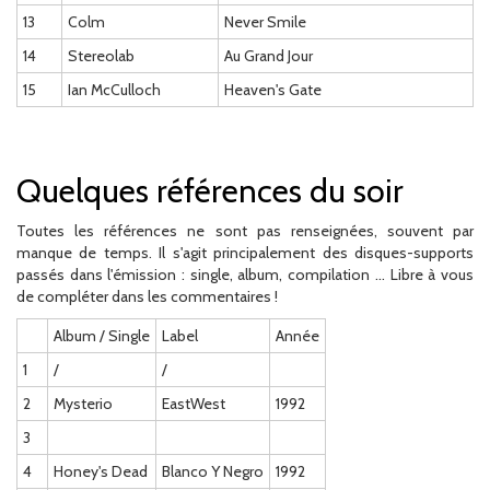
13
Colm
Never Smile
14
Stereolab
Au Grand Jour
15
Ian McCulloch
Heaven's Gate
Quelques références du soir
Toutes les références ne sont pas renseignées, souvent par
manque de temps. Il s'agit principalement des disques-supports
passés dans l'émission : single, album, compilation ... Libre à vous
de compléter dans les commentaires !
Album / Single
Label
Année
1
/
/
2
Mysterio
EastWest
1992
3
4
Honey's Dead
Blanco Y Negro
1992