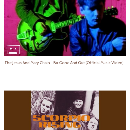
The Jesus And Mary Chain - Far Gone And Out (Official Music Video)