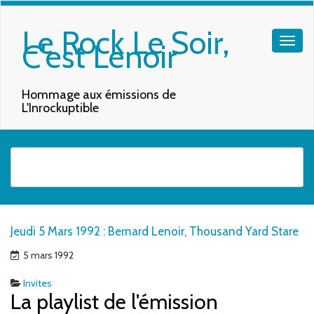
Le Rock Le Soir,
C'est Lenoir
Hommage aux émissions de
L'Inrockuptible
Quand les résultats de l'auto-complétion sont disponibles, utilisez les f
Jeudi 5 Mars 1992 : Bernard Lenoir, Thousand Yard Stare
5 mars 1992
Invites
La playlist de l'émission