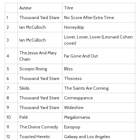
Auteur
Titre
1
Thousand Yard Stare
No Score After Extra Time
2
Ian McCulloch
Honeydrip
Lover, Lover, Lover (Leonard Cohen
3
Ian McCulloch
cover)
The Jesus And Mary
4
Far Gone And Out
Chain
5
Scorpio Rising
Bliss
6
Thousand Yard Stare
Thisness
7
Skids
The Saints Are Coming
8
Thousand Yard Stare
Comeuppance
9
Thousand Yard Stare
Wideshire
10
Pelé
Megalomania
11
The Divine Comedy
Europop
12
Toasted Heretic
Galway and Los Angeles