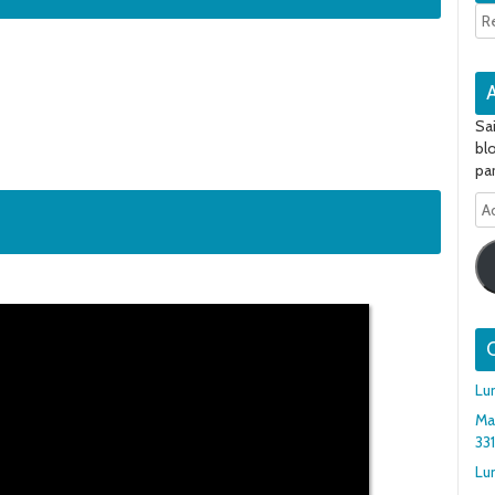
Sa
bl
par
Ad
e-
ma
Q
Lu
Ma
33
Lun