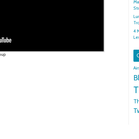
Mar
St
Lu
Tr
4 
Le
oup
G
Ai
B
T
Th
T