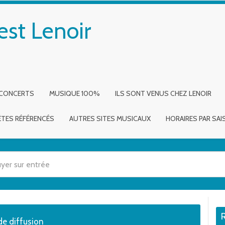
est Lenoir
 CONCERTS
MUSIQUE 100%
ILS SONT VENUS CHEZ LENOIR
ÈTES RÉFÉRENCÉS
AUTRES SITES MUSICAUX
HORAIRES PAR SA
 utilisez les flèches haut et bas pour évaluer entrer pour aller à la page dé
 de diffusion