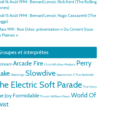
di 16 Août 1994 : Bernard Lenoir, Nick Kent (The Rolling
ones)
ndi 15 Août 1994 : Bernard Lenoir, Hugo Cassavetti (The
oggs)
Mars 1991 : Noir Désir, présentation « Du Ciment Sous
s Plaines »
roupes et interprètes
Perry
Arcade Fire
rstream
Chris Whitley
Mekons
Slowdive
lake
Skatenigs
Spacemen 3
The Darkside
he Electric Soft Parade
The Huns
World Of
e Joy Formidable
Thrum
William Pears
wist