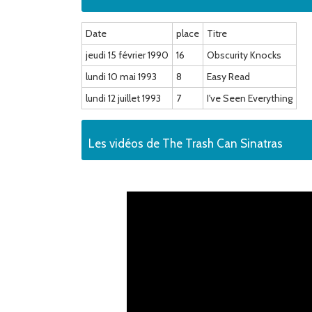
Date
place
Titre
jeudi 15 février 1990
16
Obscurity Knocks
lundi 10 mai 1993
8
Easy Read
lundi 12 juillet 1993
7
I've Seen Everything
Les vidéos de The Trash Can Sinatras