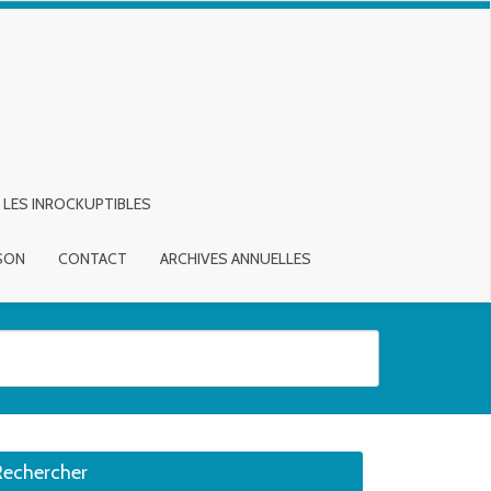
LES INROCKUPTIBLES
ISON
CONTACT
ARCHIVES ANNUELLES
sirée. Utilisateurs et utilisatrices d‘appareils tactiles, explorez en touch
Rechercher