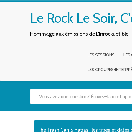
Le Rock Le Soir, C'
Hommage aux émissions de L'Inrockuptible
LES SESSIONS
LES
LES GROUPES/INTERPR
Quand les résultats de l'auto-complétion sont disponibles,
The Trash Can Sinatras : les titres et dates