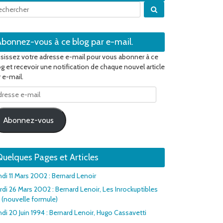
Quand les résultats 
Abonnez-vous à ce blog par e-mail.
isissez votre adresse e-mail pour vous abonner à ce
og et recevoir une notification de chaque nouvel article
 e-mail.
resse
il
Abonnez-vous
uelques Pages et Articles
ndi 11 Mars 2002 : Bernard Lenoir
rdi 26 Mars 2002 : Bernard Lenoir, Les Inrockuptibles
1 (nouvelle formule)
di 20 Juin 1994 : Bernard Lenoir, Hugo Cassavetti