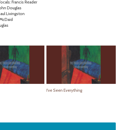
ocals: Francis Reader
John Douglas
aul Livingston
 McDaid
uglas
I've Seen Everything