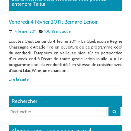
entendre Teitur
Vendredi 4 Février 2011 : Bernard Lenoir
4 février 2011
100 % musique
Écoutez C’est Lenoir du 4 février 2011 « La Québécoise Régine
Chassagne d’Arcade Fire en ouverture de ce programme cool
du vendredi. Tatapoum en veilleuse bien sûr en perspective
d’un week-end à l’écart de toute gesticulation inutile. » « Le
programme cool du vendredi déjà en vitesse de croisière avec
d’abord Lilac Wine, une chanson ..
Lire la suite
Rechercher
Quand 
Abonnez-vous à ce blog par e-mail.