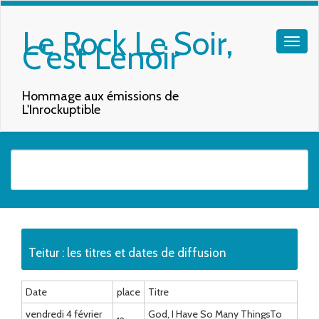
Le Rock Le Soir,
C'est Lenoir
Hommage aux émissions de
L'Inrockuptible
Quand les résultats de l'auto-complétion sont disponibles, utilisez les f
Teitur : les titres et dates de diffusion
Date
place
Titre
vendredi 4 février
God, I Have So Many ThingsTo