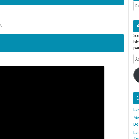
e)
Sa
bl
par
Ad
e-
ma
Q
Lu
Mer
Be
Lu
Tr