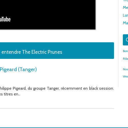
Me
Lun
Mar
G
 entendre The Electric Prunes
Bon
Rib
e Pigeard (Tanger)
Nin
Woo
Philippe Pigeard, du groupe Tanger, récemment en black session.
 titres en..