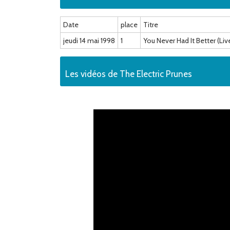
Date
place
Titre
jeudi 14 mai 1998
1
You Never Had It Better (Liv
Les vidéos de The Electric Prunes