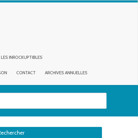
LES INROCKUPTIBLES
ISON
CONTACT
ARCHIVES ANNUELLES
sirée. Utilisateurs et utilisatrices d‘appareils tactiles, explorez en touch
Rechercher