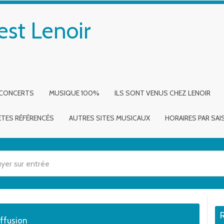
est Lenoir
 CONCERTS
MUSIQUE 100%
ILS SONT VENUS CHEZ LENOIR
ÈTES RÉFÉRENCÉS
AUTRES SITES MUSICAUX
HORAIRES PAR SA
 utilisez les flèches haut et bas pour évaluer entrer pour aller à la page dé
iffusion