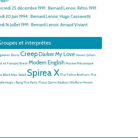
rcredi 25 décembre 1991 : Bernard Lenoir, Rétro 1991
di 20 Juin 1994 : Bernard Lenoir, Hugo Cassavetti
di 16 Juillet 1991 : Bernard Lenoir, Arnaud Viviant
roupes et interprètes
Creep
Darker My Love
gwater
Bussy
Haven
Julien
Modern English
ot et Françoiz Breut
Musée Mécanique
Spirea X
e Black Alps
Salad
The Felice Brothers
The
dentops + Bang The Party
Those Damn Kookies
Welfare Heroin