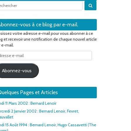
Quand les résultats 
Abonnez-vous à ce blog par e-mail.
isissez votre adresse e-mail pour vous abonner à ce
og et recevoir une notification de chaque nouvel article
 e-mail.
resse
il
Abonnez-vous
uelques Pages et Articles
ndi 11 Mars 2002 : Bernard Lenoir
credi 2 Janvier 2002 : Bernard Lenoir, Fevret,
auvallet
ndi 15 Août 1994 : Bernard Lenoir, Hugo Cassavetti (The
oggs)