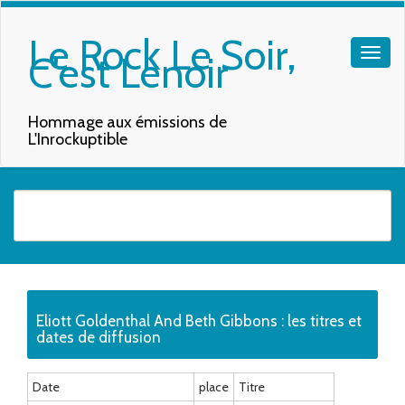
Le Rock Le Soir,
C'est Lenoir
Hommage aux émissions de
L'Inrockuptible
Quand les résultats de l'auto-complétion sont disponibles, utilisez les f
Eliott Goldenthal And Beth Gibbons : les titres et
dates de diffusion
Date
place
Titre