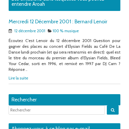
entendre Aroah
Mercredi 12 Décembre 2001 : Bernard Lenoir
12 décembre 2001
100 % musique
Écoutez C’est Lenoir du 12 décembre 2001 Question pour
gagner des places au concert d’Elysian Fields au Café De La
Danse lundi prochain (et qui sera retransmis en direct): quel est
le titre du morceau du premier album d’Elysian Fields, Bleed
Your Cedar, sorti en 1996, et remixé en 1997 par DJ Cam ?
Réponse ..
Lire la suite
Rechercher
Quand 
Abonnez-vous à ce blog par e-mail.