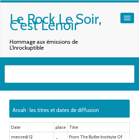
Le Rock Le Soir,
C'est Lenoir
Hommage aux émissions de
L'Inrockuptible
Quand les résultats de l'auto-complétion sont disponibles, utilisez les f
Aroah : les titres et dates de diffusion
Date
place
Titre
mercredi 12
From The Butler Institute Of