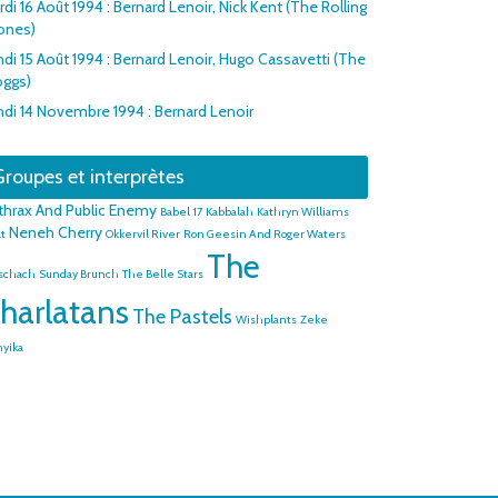
di 16 Août 1994 : Bernard Lenoir, Nick Kent (The Rolling
ones)
ndi 15 Août 1994 : Bernard Lenoir, Hugo Cassavetti (The
oggs)
ndi 14 Novembre 1994 : Bernard Lenoir
roupes et interprètes
thrax And Public Enemy
Babel 17
Kabbalah
Kathryn Williams
Neneh Cherry
t
Okkervil River
Ron Geesin And Roger Waters
The
schach
Sunday Brunch
The Belle Stars
harlatans
The Pastels
Wishplants
Zeke
yika