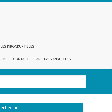
LES INROCKUPTIBLES
ISON
CONTACT
ARCHIVES ANNUELLES
sirée. Utilisateurs et utilisatrices d‘appareils tactiles, explorez en touch
Rechercher