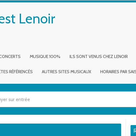
est Lenoir
 CONCERTS
MUSIQUE 100%
ILS SONT VENUS CHEZ LENOIR
ÈTES RÉFÉRENCÉS
AUTRES SITES MUSICAUX
HORAIRES PAR SA
 utilisez les flèches haut et bas pour évaluer entrer pour aller à la page dé