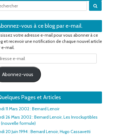
Quand les résultats 
Abonnez-vous à ce blog par e-mail.
isissez votre adresse e-mail pour vous abonner à ce
og et recevoir une notification de chaque nouvel article
 e-mail.
resse
il
Abonnez-vous
uelques Pages et Articles
ndi 11 Mars 2002 : Bernard Lenoir
rdi 26 Mars 2002 : Bernard Lenoir, Les Inrockuptibles
1 (nouvelle formule)
di 20 Juin 1994 : Bernard Lenoir, Hugo Cassavetti