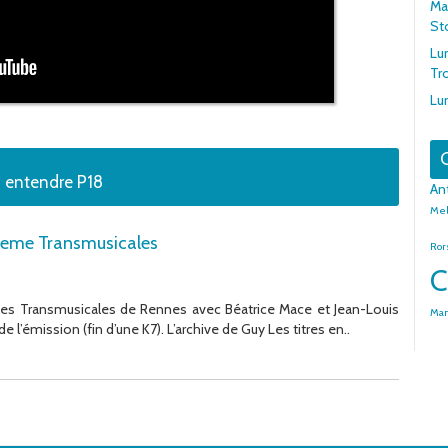
Mar
St
Lu
Tr
Lu
G
z entendre P18
An
Mel
20eme Transmusicales
Ror
C
des Transmusicales de Rennes avec Béatrice Mace et Jean-Louis
Man
 l’émission (fin d’une K7). L’archive de Guy Les titres en..