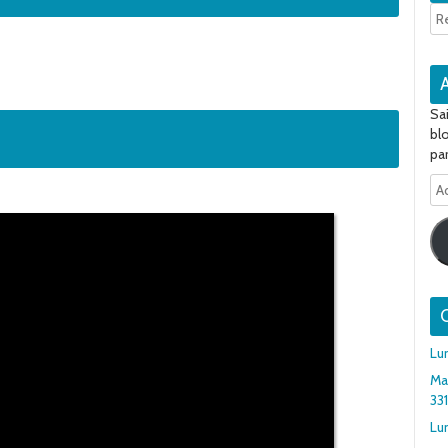
Sa
bl
par
Ad
e-
ma
Q
Lu
Ma
33
Lun