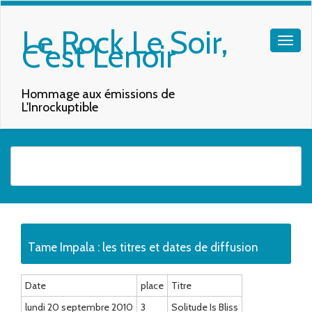
Le Rock Le Soir,
C'est Lenoir
Hommage aux émissions de
L'Inrockuptible
Quand les résultats de l'auto-complétion sont disponibles, utilisez les f
Tame Impala : les titres et dates de diffusion
Date
place
Titre
lundi 20 septembre 2010
3
Solitude Is Bliss