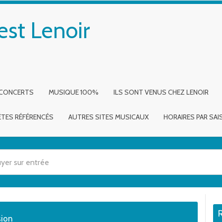
est Lenoir
 CONCERTS
MUSIQUE 100%
ILS SONT VENUS CHEZ LENOIR
ÈTES RÉFÉRENCÉS
AUTRES SITES MUSICAUX
HORAIRES PAR SA
 utilisez les flèches haut et bas pour évaluer entrer pour aller à la page dé
sion