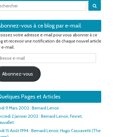
Quand les résultats 
Abonnez-vous à ce blog par e-mail.
isissez votre adresse e-mail pour vous abonner à ce
og et recevoir une notification de chaque nouvel article
 e-mail.
resse
il
Abonnez-vous
uelques Pages et Articles
ndi 11 Mars 2002 : Bernard Lenoir
credi 2 Janvier 2002 : Bernard Lenoir, Fevret,
auvallet
ndi 15 Août 1994 : Bernard Lenoir, Hugo Cassavetti (The
oggs)