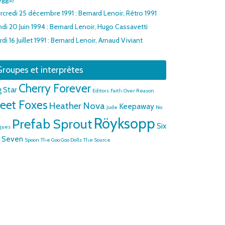
rcredi 25 décembre 1991 : Bernard Lenoir, Rétro 1991
di 20 Juin 1994 : Bernard Lenoir, Hugo Cassavetti
di 16 Juillet 1991 : Bernard Lenoir, Arnaud Viviant
roupes et interprètes
Cherry Forever
g Star
Editors
Faith Over Reason
leet Foxes
Heather Nova
Keepaway
Jude
No
Röyksopp
Prefab Sprout
Six
gues
 Seven
Spoon
The Goo Goo Dolls
The Source