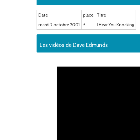
Date
place
Titre
mardi 2 octobre 2001
5
I Hear You Knocking
Les vidéos de Dave Edmunds