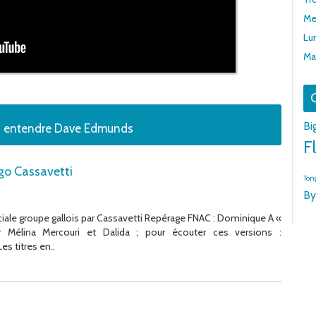
Me
Lun
Mar
G
Bi
ez entendre Dave Edmunds
F
go Cassavetti
Ton
By
iale groupe gallois par Cassavetti Repérage FNAC : Dominique A «
 Mélina Mercouri et Dalida ; pour écouter ces versions :
 titres en..