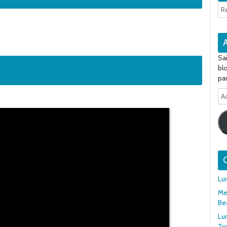
Sa
bl
par
Ad
e-
ma
Q
Lu
Mer
Be
Lu
Tr