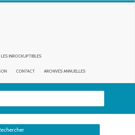
LES INROCKUPTIBLES
ISON
CONTACT
ARCHIVES ANNUELLES
sirée. Utilisateurs et utilisatrices d‘appareils tactiles, explorez en touch
Rechercher