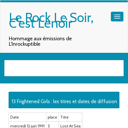
Le Rock Le Soir,
C'est Lenoir
Hommage aux émissions de
L'Inrockuptible
Quand les résultats de l'auto-complétion sont disponibles, utilisez les f
13 Frightened Girls : les titres et dates de diffusion
Date
place
Titre
mercredi 12 juin 1991
5
Lost At Sea