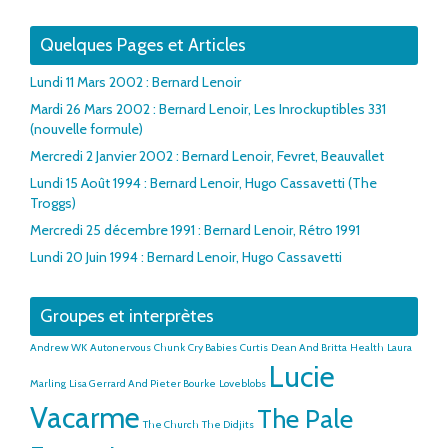
Quelques Pages et Articles
Lundi 11 Mars 2002 : Bernard Lenoir
Mardi 26 Mars 2002 : Bernard Lenoir, Les Inrockuptibles 331
(nouvelle formule)
Mercredi 2 Janvier 2002 : Bernard Lenoir, Fevret, Beauvallet
Lundi 15 Août 1994 : Bernard Lenoir, Hugo Cassavetti (The
Troggs)
Mercredi 25 décembre 1991 : Bernard Lenoir, Rétro 1991
Lundi 20 Juin 1994 : Bernard Lenoir, Hugo Cassavetti
Groupes et interprètes
Andrew WK
Autonervous
Chunk
Cry Babies
Curtis
Dean And Britta
Health
Laura
Lucie
Marling
Lisa Gerrard And Pieter Bourke
Loveblobs
Vacarme
The Pale
The Church
The Didjits