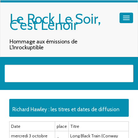
Le Rock Le Soir,
C'est Lenoir
Hommage aux émissions de
L'Inrockuptible
Quand les résultats de l'auto-complétion sont disponibles, utilisez les f
Richard Hawley : les titres et dates de diffusion
Date
place
Titre
mercredi 3 octobre
Long Black Train (Conway