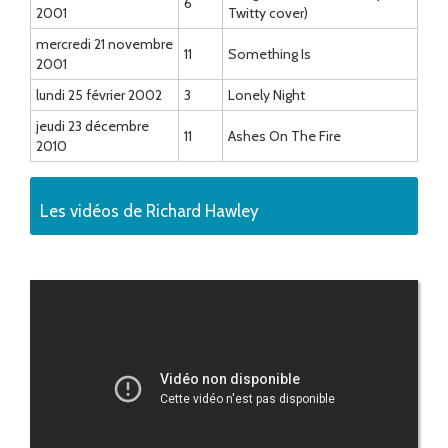
6
2001
Twitty cover)
mercredi 21 novembre
11
Something Is
2001
lundi 25 février 2002
3
Lonely Night
jeudi 23 décembre
11
Ashes On The Fire
2010
Les vidéos de Richard Hawley