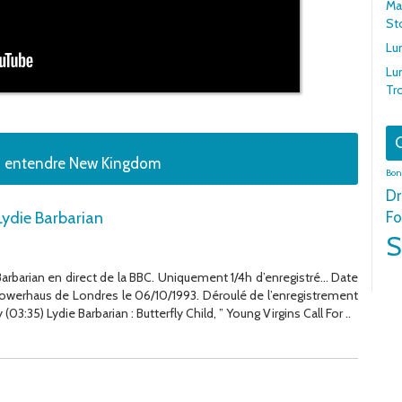
Mar
St
Lu
Lu
Tr
G
ez entendre New Kingdom
Bon
Dr
Lydie Barbarian
Fo
S
arbarian en direct de la BBC. Uniquement 1/4h d’enregistré… Date
Powerhaus de Londres le 06/10/1993. Déroulé de l’enregistrement
(03:35) Lydie Barbarian : Butterfly Child, ” Young Virgins Call For ..