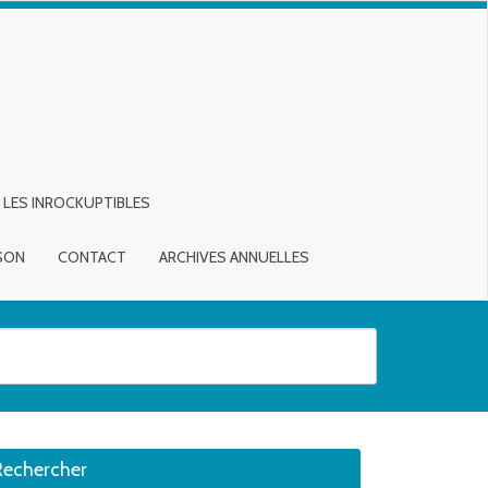
LES INROCKUPTIBLES
ISON
CONTACT
ARCHIVES ANNUELLES
sirée. Utilisateurs et utilisatrices d‘appareils tactiles, explorez en touch
Rechercher