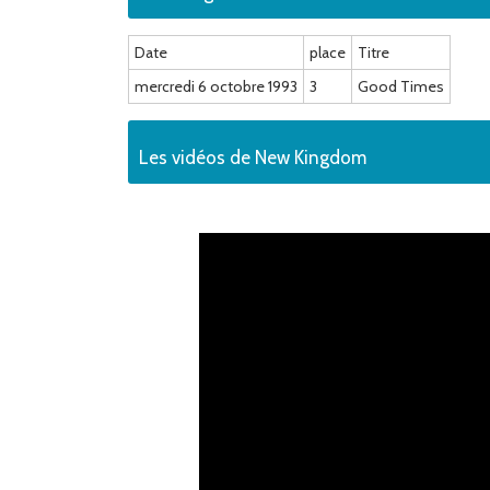
Date
place
Titre
mercredi 6 octobre 1993
3
Good Times
Les vidéos de New Kingdom