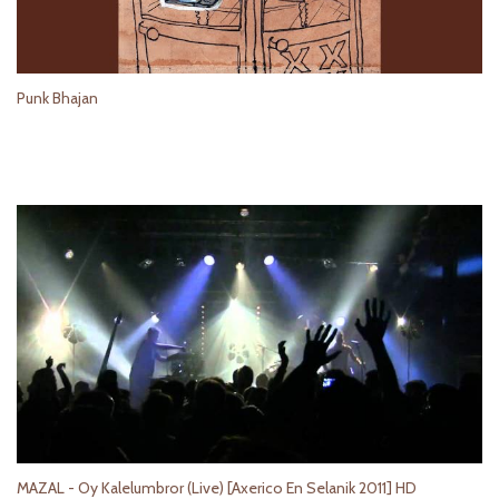
Punk Bhajan
MAZAL - Oy Kalelumbror (Live) [Axerico En Selanik 2011] HD