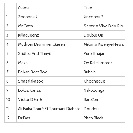
Auteur
Titre
1
?inconnu ?
?inconnu ?
2
Mr Catra
Sente A Vive Ddo Rio
3
Killaqueenz
Double Up
4
Muthoni Drummer Queen
Mikono Kwenye Hewa
5
Sridhar And Thayil
Punk Bhajan
6
Mazal
Oy Kalelumbror
7
Balkan Beat Box
Buhala
8
Shazalakazoo
Chocheque
9
Lokua Kanza
Nakozonga
10
Victor Démé
Banaïba
11
Ali Farka Touré Et Toumani Diabate
Doudou
12
Dr Das
Pitch Black