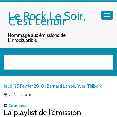
Le Rock Le Soir,
C'est Lenoir
Hommage aux émissions de
L'Inrockuptible
Quand les résultats de l'auto-complétion sont disponibles, utilisez les f
Jeudi 25 Février 2010 : Bernard Lenoir, Yves Thibord
25 février 2010
Cosmopop
La playlist de l'émission