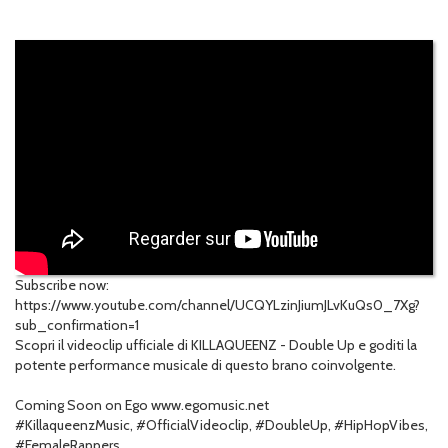
Subscribe now:
https://www.youtube.com/channel/UCQYLzinJiumJLvKuQs0_7Xg?
sub_confirmation=1
Scopri il videoclip ufficiale di KILLAQUEENZ - Double Up e goditi la
potente performance musicale di questo brano coinvolgente.
Coming Soon on Ego www.egomusic.net
#KillaqueenzMusic, #OfficialVideoclip, #DoubleUp, #HipHopVibes,
#FemaleRappers