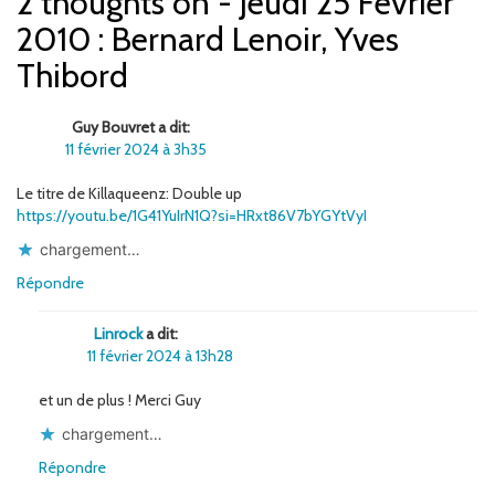
2 thoughts on - Jeudi 25 Février
2010 : Bernard Lenoir, Yves
Thibord
Guy Bouvret a dit:
11 février 2024 à 3h35
Le titre de Killaqueenz: Double up
https://youtu.be/1G41YuIrN1Q?si=HRxt86V7bYGYtVyI
chargement…
Répondre
Linrock
a dit:
11 février 2024 à 13h28
et un de plus ! Merci Guy
chargement…
Répondre