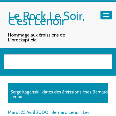
Le Rock Le Soir,
C'est Lenoir
Hommage aux émissions de
L'Inrockuptible
Quand les résultats de l'auto-complétion sont disponibles, utilisez les f
Serge Kaganski : dates des émissions chez Bernard
Lenoir
Mardi 25 Avril 2000 : Bernard Lenoir, Les